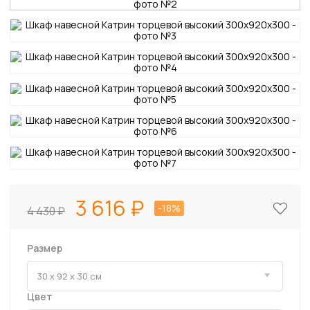
3 616
-18%
4 430
Размер
Цвет