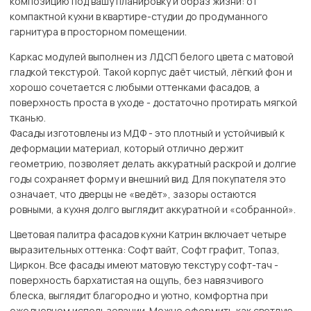
композицию под вашу планировку и образ жизни: от
компактной кухни в квартире-студии до продуманного
гарнитура в просторном помещении.
Каркас модулей выполнен из ЛДСП белого цвета с матовой
гладкой текстурой. Такой корпус даёт чистый, лёгкий фон и
хорошо сочетается с любыми оттенками фасадов, а
поверхность проста в уходе - достаточно протирать мягкой
тканью.
Фасады изготовлены из МДФ - это плотный и устойчивый к
деформации материал, который отлично держит
геометрию, позволяет делать аккуратный раскрой и долгие
годы сохраняет форму и внешний вид. Для покупателя это
означает, что дверцы не «ведёт», зазоры остаются
ровными, а кухня долго выглядит аккуратной и «собранной».
Цветовая палитра фасадов кухни Катрин включает четыре
выразительных оттенка: Софт вайт, Софт графит, Топаз,
Циркон. Все фасады имеют матовую текстуру софт-тач -
поверхность бархатистая на ощупь, без навязчивого
блеска, выглядит благородно и уютно, комфортна при
ежедневном использовании. Можно оформить как светлую,