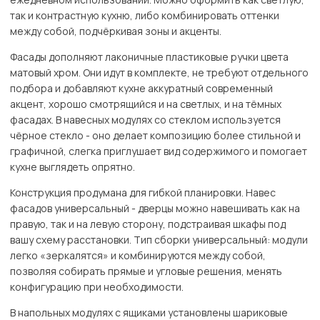
так и контрастную кухню, либо комбинировать оттенки
между собой, подчёркивая зоны и акценты.
Фасады дополняют лаконичные пластиковые ручки цвета
матовый хром. Они идут в комплекте, не требуют отдельного
подбора и добавляют кухне аккуратный современный
акцент, хорошо смотрящийся и на светлых, и на тёмных
фасадах. В навесных модулях со стеклом используется
чёрное стекло - оно делает композицию более стильной и
графичной, слегка приглушает вид содержимого и помогает
кухне выглядеть опрятно.
Конструкция продумана для гибкой планировки. Навес
фасадов универсальный - дверцы можно навешивать как на
правую, так и на левую сторону, подстраивая шкафы под
вашу схему расстановки. Тип сборки универсальный: модули
легко «зеркалятся» и комбинируются между собой,
позволяя собирать прямые и угловые решения, менять
конфигурацию при необходимости.
В напольных модулях с ящиками установлены шариковые