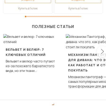
Купить в 1 клик
Купить в 1 клик
ПОЛЕЗНЫЕ СТАТЬИ
ВЕЛЬВЕТ И ВЕЛЮР: 7
КЛЮЧЕВЫХ ОТЛИЧИЙ
МЕХАНИЗМ ПАНТОГ
ДЛЯ ДИВАНА: ЧТО Э
Вельвет и велюр часто путают
КАК РАБОТАЕТ И С
из-за похожего бархатистого
ПОКУПАТЬ
вида, но эти ткани
фундаментально различаются
Механизм пантограф —
по структуре, составу и
самых популярных мех
технологии производства.
трансформации для ди
Его ещё называют «тик
«шагающей еврокнижк
сиденье не выкатывает
полу, а приподнимаетс