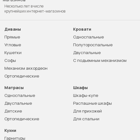
Несколько лет в числе
крупнейших интернет-магазинов
Диваны
Кровати
Прямые
Односпальные
Угловые
Полутороспальные
Кушетки
Двуспальные
Софы
С подъемным механизмом
Механизм аккордеон
Ортопедические
Матрасы
Шкафы
Односпальные
Шкафы-купе
Двуспальные
Распашные шкафы
Детские
Для прихожей
Ортопедические
Для спальни
Кухни
Гарнитуры