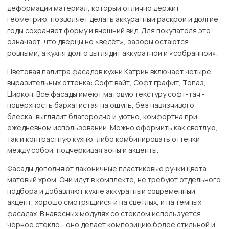
деформации материал, который отлично держит
геометрию, позволяет делать аккуратный раскрой и долгие
годы сохраняет форму и внешний вид. Для покупателя это
означает, что дверцы не «ведёт», зазоры остаются
ровными, а кухня долго выглядит аккуратной и «собранной».
Цветовая палитра фасадов кухни Катрин включает четыре
выразительных оттенка: Софт вайт, Софт графит, Топаз,
Циркон. Все фасады имеют матовую текстуру софт-тач -
поверхность бархатистая на ощупь, без навязчивого
блеска, выглядит благородно и уютно, комфортна при
ежедневном использовании. Можно оформить как светлую,
так и контрастную кухню, либо комбинировать оттенки
между собой, подчёркивая зоны и акценты.
Фасады дополняют лаконичные пластиковые ручки цвета
матовый хром. Они идут в комплекте, не требуют отдельного
подбора и добавляют кухне аккуратный современный
акцент, хорошо смотрящийся и на светлых, и на тёмных
фасадах. В навесных модулях со стеклом используется
чёрное стекло - оно делает композицию более стильной и