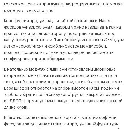
графичной, слегка приглушает вид содержимого и помогает
кухне выглядеть опрятно.
Конструкция продумана для гибкой планировки. Навес
фасадов универсальный - дверцы можно навешивать как на
правую, так и на левую сторону, подстраивая шкафы под
вашу схему расстановки. Тип сборки универсальный: модули
легко «зеркалятся» и комбинируются между собой,
позволяя собирать прямые и угловые решения, менять
конфигурацию при необходимости.
В напольных модулях с ящиками установлены шариковые
направляющие - ящики выдвигаются полностью, плавно и
тихо, а всё содержимое хорошо видно и в быстром доступе.
База шкафов опирается на опоры высотой 10 см: под ними
удобно убирать пол, а снизу конструкция закрыта цоколем
из ЛДСП, формирующим ровную, аккуратную линию по всей
длине кухни.
Благодаря сочетанию белого корпуса, матовых софт-тач
фасадов в актуальных оттенках и продуманной фурнитуры,