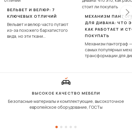
ВЕЛЬВЕТ И ВЕЛЮР: 7
КЛЮЧЕВЫХ ОТЛИЧИЙ
МЕХАНИЗМ ПАНТОГ
ДЛЯ ДИВАНА: ЧТО Э
Вельвет и велюр часто путают
КАК РАБОТАЕТ И С
из-за похожего бархатистого
ПОКУПАТЬ
вида, но эти ткани
фундаментально различаются
Механизм пантограф —
по структуре, составу и
самых популярных мех
технологии производства.
трансформации для ди
Его ещё называют «тик
«шагающей еврокнижк
сиденье не выкатывает
полу, а приподнимаетс
«перешагивает» вперё
дугообразной траекто
ВЫСОКОЕ КАЧЕСТВО МЕБЕЛИ
Безопасные материалы и комплектующие, высокоточное
европейское оборудование, ГОСТы