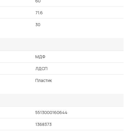
60
71.6
30
МДФ
ЛДСП
Пластик
5513000160644
1368373