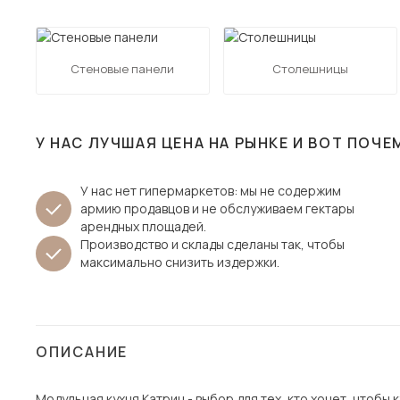
Столы и стулья
Шкафы и стеллажи
Пос
Стеновые панели
Столешницы
Комоды и тумбы
Вешалки и обувницы
Гарнитуры
У НАС ЛУЧШАЯ ЦЕНА НА РЫНКЕ И ВОТ ПОЧЕ
У нас нет гипермаркетов: мы не содержим
армию продавцов и не обслуживаем гектары
арендных площадей.
Производство и склады сделаны так, чтобы
максимально снизить издержки.
ОПИСАНИЕ
Модульная кухня Катрин - выбор для тех, кто хочет, чтобы