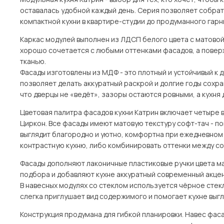
оставалась удобной каждый день. Серия позволяет собрат
компактной кухни в квартире-студии до продуманного гар
Каркас модулей выполнен из ЛДСП белого цвета с матовой 
хорошо сочетается с любыми оттенками фасадов, а поверх
тканью.
Фасады изготовлены из МДФ - это плотный и устойчивый к
позволяет делать аккуратный раскрой и долгие годы сохра
что дверцы не «ведёт», зазоры остаются ровными, а кухня 
Цветовая палитра фасадов кухни Катрин включает четыре в
Циркон. Все фасады имеют матовую текстуру софт-тач - по
выглядит благородно и уютно, комфортна при ежедневном 
контрастную кухню, либо комбинировать оттенки между со
Фасады дополняют лаконичные пластиковые ручки цвета ма
подбора и добавляют кухне аккуратный современный акцент
В навесных модулях со стеклом используется чёрное стек
слегка приглушает вид содержимого и помогает кухне выг
Конструкция продумана для гибкой планировки. Навес фас