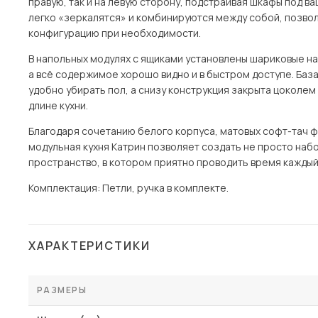
правую, так и на левую сторону, подстраивая шкафы под в
легко «зеркалятся» и комбинируются между собой, позво
конфигурацию при необходимости.
В напольных модулях с ящиками установлены шариковые на
а всё содержимое хорошо видно и в быстром доступе. База
удобно убирать пол, а снизу конструкция закрыта цоколе
длине кухни.
Благодаря сочетанию белого корпуса, матовых софт-тач ф
модульная кухня Катрин позволяет создать не просто наб
пространство, в котором приятно проводить время каждый
Комплектация: Петли, ручка в комплекте.
ХАРАКТЕРИСТИКИ
РАЗМЕРЫ