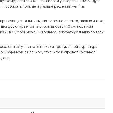
ашу схему расстановки. Тип сборки универсальный: модули
ляя собирать прямые и угловые решения, менять
правляющие - ящики выдвигаются полностью, плавно и тихо,
 шкафов опирается на опоры высотой 10 см: под ними
м из ЛДСП, формирующим ровную, аккуратную линию по всей
асадов в актуальных оттенках и продуманной фурнитуры,
ор шкафчиков, а цельное, стильное и удобное кухонное
 день.