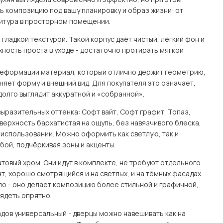
ь композицию под вашу планировку и образ жизни: от
нитура в просторном помещении.
гладкой текстурой. Такой корпус даёт чистый, лёгкий фон и
ность проста в уходе - достаточно протирать мягкой
 деформации материал, который отлично держит геометрию,
няет форму и внешний вид. Для покупателя это означает,
долго выглядит аккуратной и «собранной».
ыразительных оттенка: Софт вайт, Софт графит, Топаз,
верхность бархатистая на ощупь, без навязчивого блеска,
использовании. Можно оформить как светлую, так и
бой, подчёркивая зоны и акценты.
товый хром. Они идут в комплекте, не требуют отдельного
, хорошо смотрящийся и на светлых, и на тёмных фасадах.
ло - оно делает композицию более стильной и графичной,
лядеть опрятно.
адов универсальный - дверцы можно навешивать как на