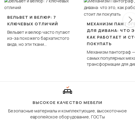
ВЕЛЬВЕТ И ВЕЛЮР: 7
КЛЮЧЕВЫХ ОТЛИЧИЙ
МЕХАНИЗМ ПАНТОГ
ДЛЯ ДИВАНА: ЧТО Э
Вельвет и велюр часто путают
КАК РАБОТАЕТ И С
из-за похожего бархатистого
ПОКУПАТЬ
вида, но эти ткани
фундаментально различаются
Механизм пантограф —
по структуре, составу и
самых популярных мех
технологии производства.
трансформации для ди
Его ещё называют «тик
«шагающей еврокнижк
сиденье не выкатывает
полу, а приподнимаетс
«перешагивает» вперё
дугообразной траекто
ВЫСОКОЕ КАЧЕСТВО МЕБЕЛИ
Безопасные материалы и комплектующие, высокоточное
европейское оборудование, ГОСТы