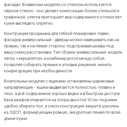
фасадах. В навесных модулях со стеклом используется
чёрное стекло - оно делает композицию более стильной и
графичной, слегка приглушает вид содержимого и помогает
кухне выглядеть опрятно.
Конструкция продумана для гибкой планировки. Навес
фасадов универсальный - дверцы можно навешивать как на
правую, так и на левую сторону, подстраивая шкафы под
вашу схему расстановки. Тип сборки универсальный: модули
легко «зеркалятся» и комбинируются между собой,
позволяя собирать прямые и угловые решения, менять
конфигурацию при необходимости.
В напольных модулях с ящиками установлены шариковые
направляющие - ящики выдвигаются полностью, плавно и
тихо, а всё содержимое хорошо видно и в быстром доступе.
База шкафов опирается на опоры высотой 10 см: под ними
удобно убирать пол, а снизу конструкция закрыта цоколем
из ЛДСП, формирующим ровную, аккуратную линию по всей
длине кухни.