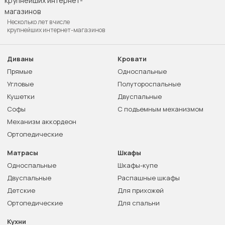
Несколько лет в числе
крупнейших интернет-магазинов
Диваны
Кровати
Прямые
Односпальные
Угловые
Полутороспальные
Кушетки
Двуспальные
Софы
С подъемным механизмом
Механизм аккордеон
Ортопедические
Матрасы
Шкафы
Односпальные
Шкафы-купе
Двуспальные
Распашные шкафы
Детские
Для прихожей
Ортопедические
Для спальни
Кухни