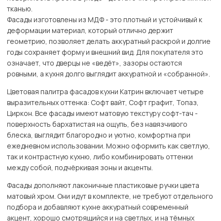
тканью.
Фасады изготовлены из МДФ - это плотный и устойчивый к
деформации материал, который отлично держит
геометрию, позволяет делать аккуратный раскрой и долгие
годы сохраняет форму и внешний вид. Для покупателя это
означает, что дверцы не «ведёт», зазоры остаются
ровными, а кухня долго выглядит аккуратной и «собранной».
Цветовая палитра фасадов кухни Катрин включает четыре
выразительных оттенка: Софт вайт, Софт графит, Топаз,
Циркон. Все фасады имеют матовую текстуру софт-тач -
поверхность бархатистая на ощупь, без навязчивого
блеска, выглядит благородно и уютно, комфортна при
ежедневном использовании. Можно оформить как светлую,
так и контрастную кухню, либо комбинировать оттенки
между собой, подчёркивая зоны и акценты.
Фасады дополняют лаконичные пластиковые ручки цвета
матовый хром. Они идут в комплекте, не требуют отдельного
подбора и добавляют кухне аккуратный современный
акцент, хорошо смотрящийся и на светлых, и на тёмных