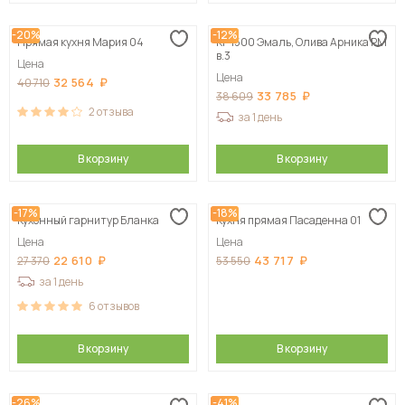
-20%
-12%
Прямая кухня Мария 04
КГ 1500 Эмаль, Олива Арника РМ
в.3
Цена
Цена
32 564
40 710
33 785
38 609
2
отзыва
за 1 день
В корзину
В корзину
-17%
-18%
Кухонный гарнитур Бланка
Кухня прямая Пасаденна 01
Цена
Цена
22 610
43 717
27 370
53 550
за 1 день
6
отзывов
В корзину
В корзину
-26%
-41%