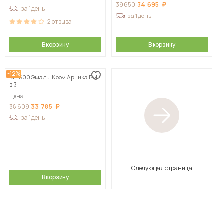
34 695
39 650
за 1 день
за 1 день
2
отзыва
В корзину
В корзину
-12%
КГ 1500 Эмаль, Крем Арника РМ
в.3
Цена
33 785
38 609
за 1 день
Следующая страница
В корзину