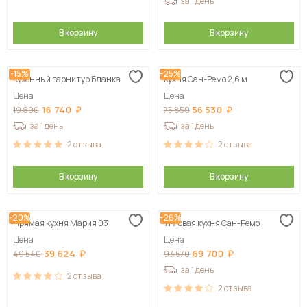
за 1 день
В корзину
В корзину
-15%
-25%
Кухонный гарнитур Бланка
Кухня Сан-Ремо 2,6 м
Цена
Цена
16 740
56 530
19 690
75 850
за 1 день
за 1 день
2
отзыва
2
отзыва
В корзину
В корзину
-20%
-26%
Прямая кухня Мария 03
Угловая кухня Сан-Ремо
Цена
Цена
39 624
69 700
49 540
93 570
за 1 день
2
отзыва
2
отзыва