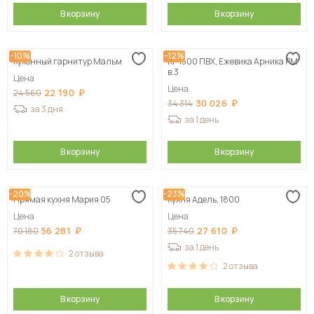
В корзину
В корзину
-10%
-12%
Кухонный гарнитур Мальм
КГ 1500 ПВХ, Ежевика Арника РМ
в.3
Цена
Цена
22 190
24 560
30 026
34 314
за 3 дня
за 1 день
В корзину
В корзину
-20%
-23%
Прямая кухня Мария 05
Кухня Адель, 1800
Цена
Цена
56 281
27 610
70 180
35 740
за 1 день
2
отзыва
2
отзыва
В корзину
В корзину