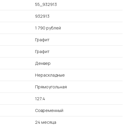
55_932913
932913
1 790 рублей
Графит
Графит
Денвер
Нераскладные
Прямоугольная
127.4
Современный
24 месяца