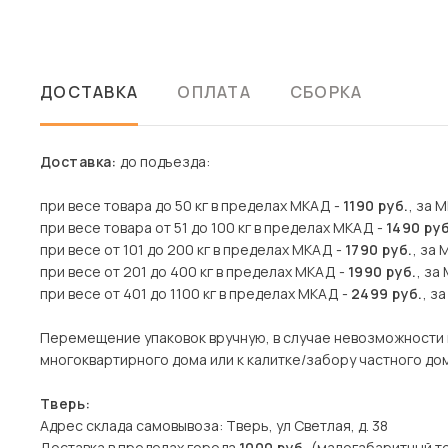
ДОСТАВКА
ОПЛАТА
СБОРКА
Доставка:
до подъезда:
при весе товара до 50 кг в пределах МКАД -
1190 руб.
, за 
при весе товара от 51 до 100 кг в пределах МКАД -
1490 руб
при весе от 101 до 200 кг в пределах МКАД -
1790 руб.
, за 
при весе от 201 до 400 кг в пределах МКАД -
1990 руб.
, за
при весе от 401 до 1100 кг в пределах МКАД -
2499 руб.
, з
Перемещение упаковок вручную, в случае невозможности 
многоквартирного дома или к калитке/забору частного дома
Тверь:
Адрес склада самовывоза: Тверь, ул Светлая, д. 38
Доставка в пределах города
1000 руб.
(малогабаритный то