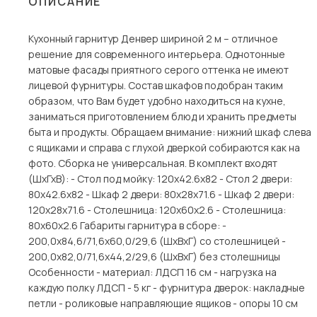
ОПИСАНИЕ
Столы и стулья
Кухонный гарнитур Денвер шириной 2 м – отличное
Шкафы и стеллажи
Пос
решение для современного интерьера. Однотонные
Комоды и тумбы
матовые фасады приятного серого оттенка не имеют
лицевой фурнитуры. Состав шкафов подобран таким
Вешалки и обувницы
образом, что Вам будет удобно находиться на кухне,
Гарнитуры
заниматься приготовлением блюд и хранить предметы
быта и продукты. Обращаем внимание: нижний шкаф слева
с ящиками и справа с глухой дверкой собираются как на
фото. Сборка не универсальная. В комплект входят
(ШхГхВ): - Стол под мойку: 120х42.6х82 - Стол 2 двери:
80х42.6х82 - Шкаф 2 двери: 80х28х71.6 - Шкаф 2 двери:
120х28х71.6 - Столешница: 120х60х2.6 - Столешница:
80х60х2.6 Габариты гарнитура в сборе: -
200,0х84,6/71,6х60,0/29,6 (ШхВхГ) со столешницей -
200,0х82,0/71,6х44,2/29,6 (ШхВхГ) без столешницы
Особенности - материал: ЛДСП 16 см - нагрузка на
каждую полку ЛДСП - 5 кг - фурнитура дверок: накладные
петли - роликовые направляющие ящиков - опоры 10 см