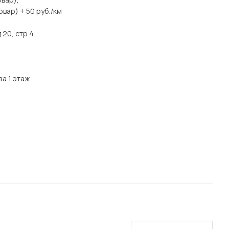
вар) + 50 руб./км
.20, стр 4
за 1 этаж