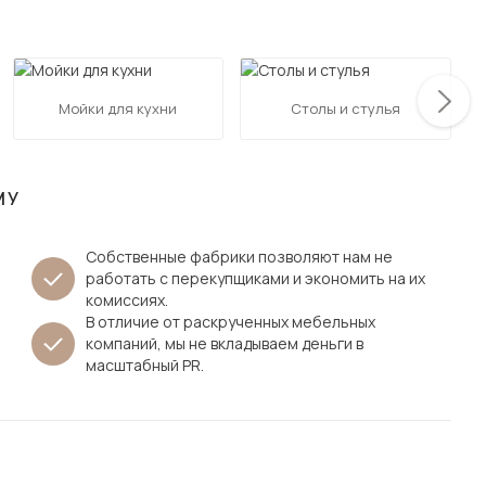
Посмотреть все шкафы
Посмотреть все кровати
мотреть все кухни и столовые группы
Все товары распродажи
Посмотреть все диваны
Мойки для кухни
Столы и стулья
Посмотреть всю
МУ
Собственные фабрики позволяют нам не
работать с перекупщиками и экономить на их
комиссиях.
В отличие от раскрученных мебельных
компаний, мы не вкладываем деньги в
масштабный PR.