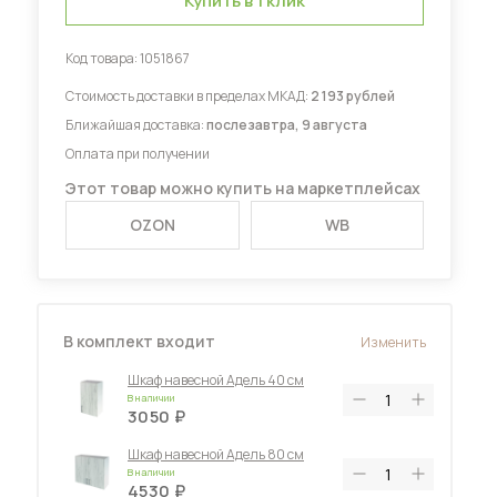
Купить в 1 клик
Код товара:
1051867
Диваны для кухни
Стоимость доставки в пределах МКАД:
2 193 рублей
Ближайшая доставка:
послезавтра, 9 августа
Оплата при получении
 мебель для гостиных
Этот товар можно купить на маркетплейсах
OZON
WB
В комплект входит
Изменить
Шкаф навесной Адель 40 см
В наличии
3050
Шкаф навесной Адель 80 см
В наличии
4530