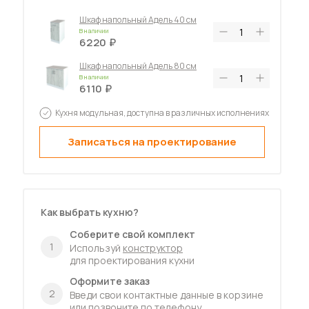
Шкаф напольный Адель 40 см
В наличии
6220
Шкаф напольный Адель 80 см
В наличии
6110
Шкаф навесной Адель 60 см
Кухня модульная, доступна в различных исполнениях
В наличии
2850
Записаться на проектирование
Шкаф напольный Адель 60 см
В наличии
4850
Как выбрать кухню?
Соберите свой комплект
1
Используй
конструктор
для проектирования кухни
Оформите заказ
2
Введи свои контактные данные в корзине
или позвоните по
телефону