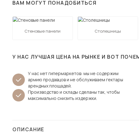
ВАМ МОГУТ ПОНАДОБИТЬСЯ
Столы и стулья
Шкафы и стеллажи
Пос
Комоды и тумбы
Стеновые панели
Столешницы
Вешалки и обувницы
Гарнитуры
У НАС ЛУЧШАЯ ЦЕНА НА РЫНКЕ И ВОТ ПОЧЕ
У нас нет гипермаркетов: мы не содержим
армию продавцов и не обслуживаем гектары
арендных площадей.
Производство и склады сделаны так, чтобы
максимально снизить издержки.
ОПИСАНИЕ