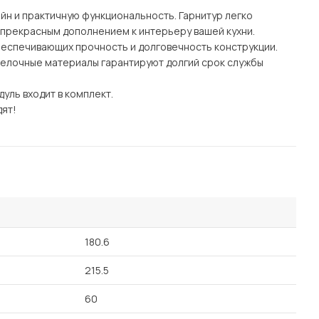
йн и практичную функциональность. Гарнитур легко
 прекрасным дополнением к интерьеру вашей кухни.
беспечивающих прочность и долговечность конструкции.
делочные материалы гарантируют долгий срок службы
уль входит в комплект.
дят!
180.6
215.5
60