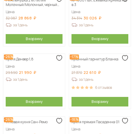
ГК Аленушка 2 м Лилия
КГ 1500 ПВХ, Ежевика Арника РМ
Молочный/Молочный, черный
в.3
(без столешницы)
Цена
Цена
28 868
30 026
32 987
34 314
за 1 день
за 1 день
В корзину
В корзину
-26%
-17%
Кухня Денвер 1,8
Кухонный гарнитур Бланка
Цена
Цена
21 990
22 610
29 590
27 370
за 1 день
за 1 день
6
отзывов
В корзину
В корзину
-26%
-18%
Угловая кухня Сан-Ремо
Кухня прямая Пасаденна 01
Цена
Цена