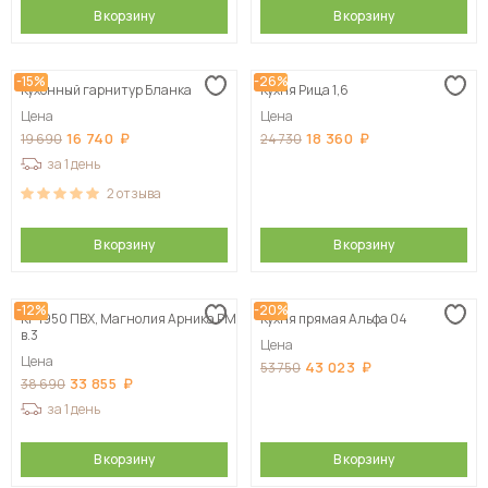
В корзину
В корзину
-15%
-26%
Кухонный гарнитур Бланка
Кухня Рица 1,6
Цена
Цена
16 740
18 360
19 690
24 730
за 1 день
2
отзыва
В корзину
В корзину
-12%
-20%
КГ 1950 ПВХ, Магнолия Арника РМ
Кухня прямая Альфа 04
в.3
Цена
Цена
43 023
53 750
33 855
38 690
за 1 день
В корзину
В корзину