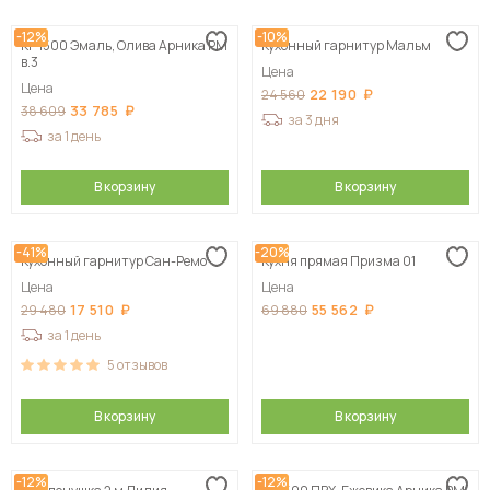
-12%
-10%
КГ 1500 Эмаль, Олива Арника РМ
Кухонный гарнитур Мальм
в.3
Цена
Цена
22 190
24 560
33 785
38 609
за 3 дня
за 1 день
В корзину
В корзину
-41%
-20%
Кухонный гарнитур Сан-Ремо
Кухня прямая Призма 01
Цена
Цена
17 510
55 562
29 480
69 880
за 1 день
5
отзывов
В корзину
В корзину
-12%
-12%