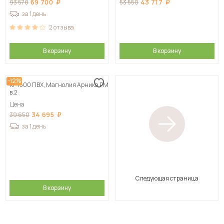
69 700
43 717
93 570
53 550
за 1 день
2
отзыва
В корзину
В корзину
-12%
КГ 1500 ПВХ, Магнолия Арника РМ
в.2
Цена
34 695
39 650
за 1 день
Следующая страница
В корзину