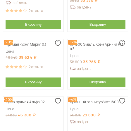
33 350
38 112
за 1 день
за 1 день
2
отзыва
В корзину
В корзину
-20%
-12%
Прямая кухня Мария 03
КГ 1500 Эмаль, Крем Арника РМ
в.3
Цена
Цена
39 624
49 540
33 785
38 609
2
отзыва
за 1 день
В корзину
В корзину
-20%
-4%
Кухня прямая Альфа 02
Кухонный гарнитур Уют 1800
Цена
Цена
46 308
29 690
57 830
30 870
за 1 день