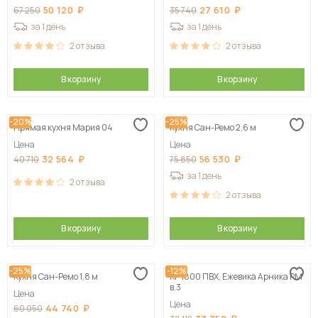
50 120
27 610
67 250
35 740
за 1 день
за 1 день
2
отзыва
2
отзыва
В корзину
В корзину
-20%
-25%
Прямая кухня Мария 04
Кухня Сан-Ремо 2,6 м
Цена
Цена
32 564
56 530
40 710
75 850
за 1 день
2
отзыва
2
отзыва
В корзину
В корзину
-25%
-12%
Кухня Сан-Ремо 1,8 м
КГ 1800 ПВХ, Ежевика Арника РМ
в.3
Цена
Цена
44 740
60 050