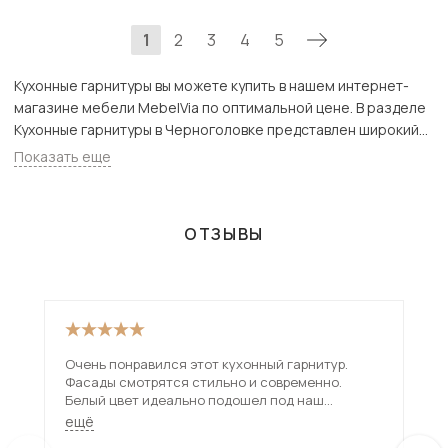
1
2
3
4
5
Кухонные гарнитуры вы можете купить в нашем интернет-
магазине мебели MebelVia по оптимальной цене. В разделе
Кухонные гарнитуры в Черноголовке представлен широкий
ассортимент товаров с доставкой в Москве и Подмосковью,
Показать еще
включая Черноголовка. Всего товаров в категории
«Кухонные гарнитуры» - 902 шт.
ОТЗЫВЫ
Очень понравился этот кухонный гарнитур.
Пон
Фасады смотрятся стильно и современно.
обс
Белый цвет идеально подошел под наш
Шка
интерьер. На кухне с ним стало светлее и
нео
ещё
ещ
просторнее. Шкафчики и тумбы вместительные.