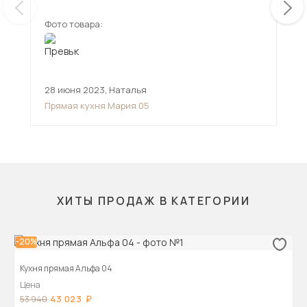
Удобно, что есть разные ящики и шкафчики со
стеклянными дверцами. В целом красивая
Фото товара:
Фот
мебель для кухни, все смотрится гармонично.
28 июня 2023
,
Наталья
19 
Прямая кухня Мария 05
Пря
ХИТЫ ПРОДАЖ В КАТЕГОРИИ
-20%
Кухня прямая Альфа 04
Цена
43 023
53 940