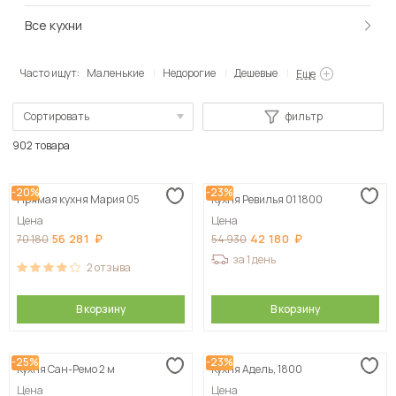
Все кухни
Часто ищут:
Маленькие
Недорогие
Дешевые
Еще
Сортировать
фильтр
По популярности
902 товара
Сначала дешевые
-20%
-23%
Прямая кухня Мария 05
Кухня Ревилья 01 1800
Сначала дорогие
Цена
Цена
56 281
42 180
70 180
54 930
за 1 день
2
отзыва
В корзину
В корзину
-25%
-23%
Кухня Сан-Ремо 2 м
Кухня Адель, 1800
Цена
Цена