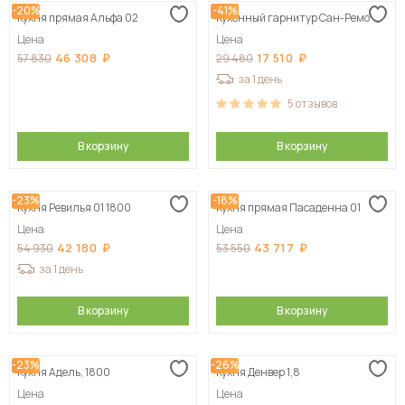
-20%
-41%
Кухня прямая Альфа 02
Кухонный гарнитур Сан-Ремо
Сначала дорогие
Цена
Цена
46 308
17 510
57 830
29 480
за 1 день
5
отзывов
В корзину
В корзину
-23%
-18%
Кухня Ревилья 01 1800
Кухня прямая Пасаденна 01
Цена
Цена
42 180
43 717
54 930
53 550
за 1 день
В корзину
В корзину
-23%
-26%
Кухня Адель, 1800
Кухня Денвер 1,8
Цена
Цена