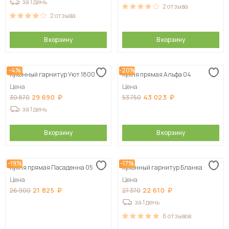
за 1 день
2
отзыва
2
отзыва
В корзину
В корзину
-4%
-20%
Кухонный гарнитур Уют 1800
Кухня прямая Альфа 04
Цена
Цена
29 690
43 023
30 870
53 750
за 1 день
В корзину
В корзину
-19%
-17%
Кухня прямая Пасаденна 05
Кухонный гарнитур Бланка
Цена
Цена
21 825
22 610
26 900
27 370
за 1 день
6
отзывов