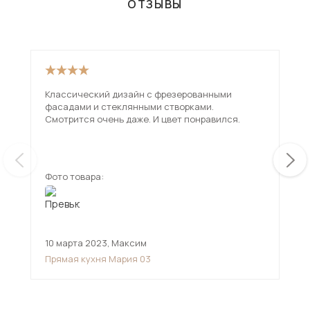
ОТЗЫВЫ
Классический дизайн с фрезерованными
Хор
фасадами и стеклянными створками.
сов
Смотрится очень даже. И цвет понравился.
пок
Фото товара:
Фот
10 марта 2023
,
Максим
13 
Прямая кухня Мария 03
Кух