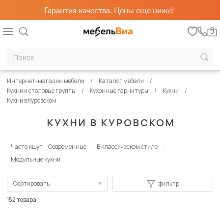
Гарантия качества. Цены еще ниже!
0
Интернет-магазин мебели
Каталог мебели
Кухни и столовые группы
Кухонные гарнитуры
Кухни
Кухни в Куровском
КУХНИ В КУРОВСКОМ
Часто ищут:
Современные
В классическом стиле
Модульные кухни
Сортировать
фильтр
По популярности
152 товара
Сначала дешевые