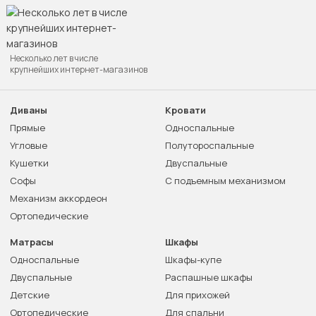
Несколько лет в числе
крупнейших интернет-магазинов
Диваны
Кровати
Прямые
Односпальные
Угловые
Полутороспальные
Кушетки
Двуспальные
Софы
С подъемным механизмом
Механизм аккордеон
Ортопедические
Матрасы
Шкафы
Односпальные
Шкафы-купе
Двуспальные
Распашные шкафы
Детские
Для прихожей
Ортопедические
Для спальни