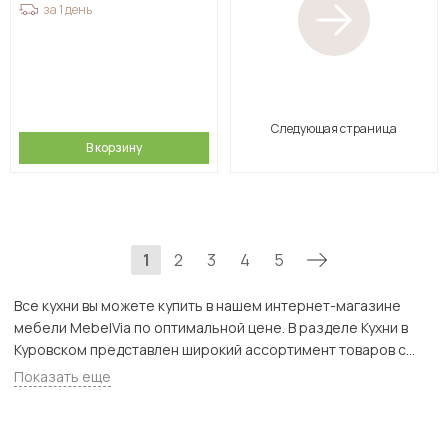
за 1 день
Следующая страница
В корзину
1
2
3
4
5
Все кухни вы можете купить в нашем интернет-магазине
мебели MebelVia по оптимальной цене. В разделе Кухни в
Куровском представлен широкий ассортимент товаров с
доставкой в Москве и Подмосковью, включая Куровское.
Показать еще
Всего товаров в категории «Все кухни» - 152 шт.