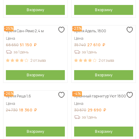
В корзину
В корзину
-25%
-23%
Кухня Сан-Ремо 2,4 м
Кухня Адель, 1800
Цена
Цена
51 150
27 610
68 650
35 740
за 1 день
за 1 день
2
отзыва
2
отзыва
В корзину
В корзину
-26%
-4%
Кухня Рица 1,6
Кухонный гарнитур Уют 1800
Цена
Цена
18 360
29 690
24 730
30 870
за 1 день
В корзину
В корзину