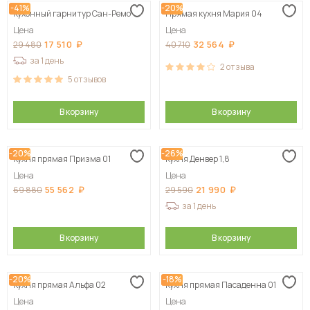
-41%
-20%
Кухонный гарнитур Сан-Ремо
Прямая кухня Мария 04
Сначала дорогие
Цена
Цена
17 510
32 564
29 480
40 710
за 1 день
2
отзыва
5
отзывов
В корзину
В корзину
-20%
-26%
Кухня прямая Призма 01
Кухня Денвер 1,8
Цена
Цена
55 562
21 990
69 880
29 590
за 1 день
В корзину
В корзину
-20%
-18%
Кухня прямая Альфа 02
Кухня прямая Пасаденна 01
Цена
Цена