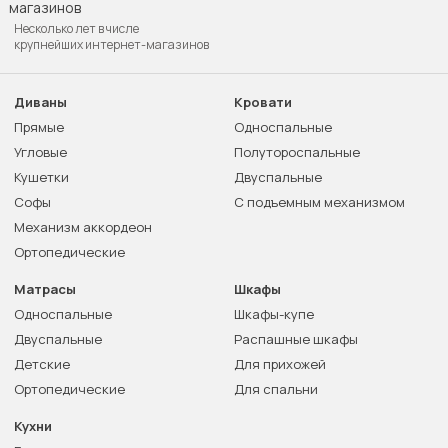
Несколько лет в числе
крупнейших интернет-магазинов
Диваны
Кровати
Прямые
Односпальные
Угловые
Полутороспальные
Кушетки
Двуспальные
Софы
С подъемным механизмом
Механизм аккордеон
Ортопедические
Матрасы
Шкафы
Односпальные
Шкафы-купе
Двуспальные
Распашные шкафы
Детские
Для прихожей
Ортопедические
Для спальни
Кухни