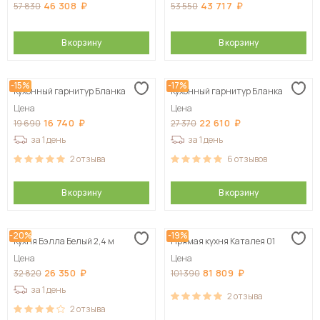
46 308
43 717
57 830
53 550
В корзину
В корзину
-15%
-17%
Кухонный гарнитур Бланка
Кухонный гарнитур Бланка
Цена
Цена
16 740
22 610
19 690
27 370
за 1 день
за 1 день
2
отзыва
6
отзывов
В корзину
В корзину
-20%
-19%
Кухня Бэлла Белый 2,4 м
Прямая кухня Каталея 01
Цена
Цена
26 350
81 809
32 820
101 390
за 1 день
2
отзыва
2
отзыва