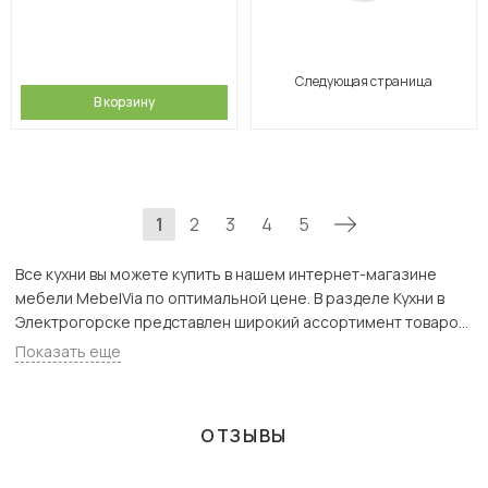
Следующая страница
В корзину
1
2
3
4
5
Все кухни вы можете купить в нашем интернет-магазине
мебели MebelVia по оптимальной цене. В разделе Кухни в
Электрогорске представлен широкий ассортимент товаров
с доставкой в Москве и Подмосковью, включая
Показать еще
Электрогорск. Всего товаров в категории «Все кухни» - 152
шт.
ОТЗЫВЫ