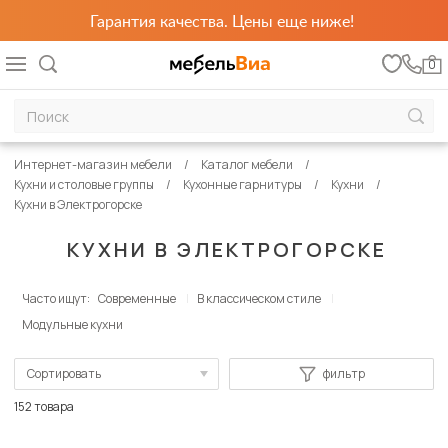
Гарантия качества. Цены еще ниже!
0
Интернет-магазин мебели
Каталог мебели
Кухни и столовые группы
Кухонные гарнитуры
Кухни
Кухни в Электрогорске
КУХНИ В ЭЛЕКТРОГОРСКЕ
Часто ищут:
Современные
В классическом стиле
Модульные кухни
Сортировать
фильтр
По популярности
152 товара
Сначала дешевые