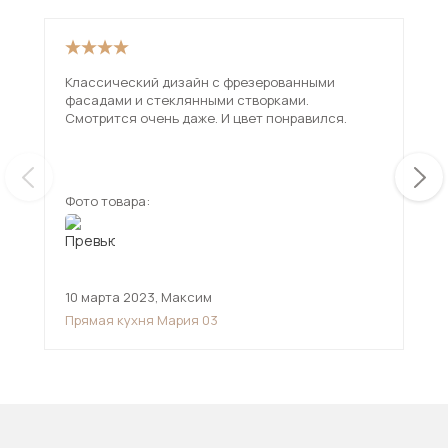
Классический дизайн с фрезерованными
Хор
фасадами и стеклянными створками.
сов
Смотрится очень даже. И цвет понравился.
пок
Фото товара:
Фот
10 марта 2023
,
Максим
13 
Прямая кухня Мария 03
Кух