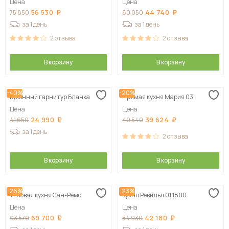
Цена
Цена
56 530
44 740
75 850
60 050
за 1 день
за 1 день
2
отзыва
2
отзыва
В корзину
В корзину
-40%
-20%
Кухонный гарнитур Бланка
Прямая кухня Мария 03
Цена
Цена
24 990
39 624
41 650
49 540
за 1 день
2
отзыва
В корзину
В корзину
-26%
-23%
Угловая кухня Сан-Ремо
Кухня Ревилья 01 1800
Цена
Цена
69 700
42 180
93 570
54 930