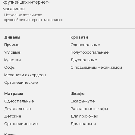
Несколько лет в числе
крупнейших интернет-магазинов
Диваны
Кровати
Прямые
Односпальные
Угловые
Полутороспальные
Кушетки
Двуспальные
Софы
С подъемным механизмом
Механизм аккордеон
Ортопедические
Матрасы
Шкафы
Односпальные
Шкафы-купе
Двуспальные
Распашные шкафы
Детские
Для прихожей
Ортопедические
Для спальни
Кухни