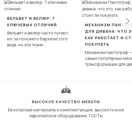
ВЕЛЬВЕТ И ВЕЛЮР: 7
КЛЮЧЕВЫХ ОТЛИЧИЙ
МЕХАНИЗМ ПАНТОГ
ДЛЯ ДИВАНА: ЧТО Э
Вельвет и велюр часто путают
КАК РАБОТАЕТ И С
из-за похожего бархатистого
ПОКУПАТЬ
вида, но эти ткани
фундаментально различаются
Механизм пантограф —
по структуре, составу и
самых популярных мех
технологии производства.
трансформации для ди
Его ещё называют «тик
«шагающей еврокнижк
сиденье не выкатывает
полу, а приподнимаетс
«перешагивает» вперё
дугообразной траекто
ВЫСОКОЕ КАЧЕСТВО МЕБЕЛИ
Безопасные материалы и комплектующие, высокоточное
европейское оборудование, ГОСТы