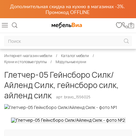
Дополнительная скидка на кухню в магазинах -3%.
Промокод OFFLINE
0
Интернет-магазин мебели
Каталог мебели
Кухни и столовые группы
Модульные кухни
Глетчер-05 Гейнсборо Силк/
Айленд Силк, гейнсборо силк,
айленд силк
арт. bravo_1556025