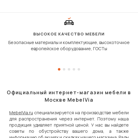
Его ещё называют «тик
«шагающей еврокнижк
сиденье не выкатывает
полу, а приподнимаетс
«перешагивает» вперё
дугообразной траекто
ВЫСОКОЕ КАЧЕСТВО МЕБЕЛИ
Безопасные материалы и комплектующие, высокоточное
европейское оборудование, ГОСТы
Официальный интернет-магазин мебели в
Москве MebelVia
MebelVia.ru
специализируется на производстве мебели
для распространения через интернет. Поэтому наша
продукция удивляет приятной ценой. У нас вы найдете
советы по обустройству вашего дома, а также
информацию об акциях и скидках нашего магазина. Рады