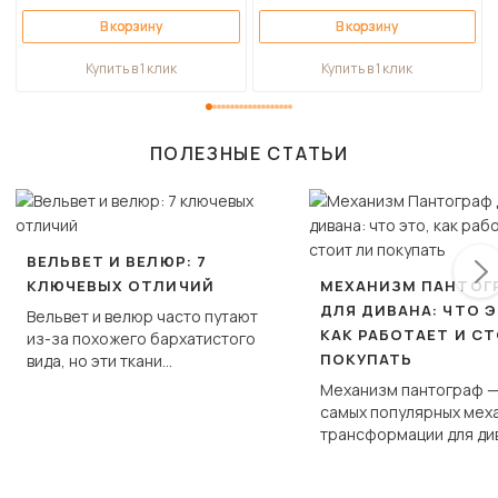
В корзину
В корзину
Купить в 1 клик
Купить в 1 клик
ПОЛЕЗНЫЕ СТАТЬИ
ВЕЛЬВЕТ И ВЕЛЮР: 7
КЛЮЧЕВЫХ ОТЛИЧИЙ
МЕХАНИЗМ ПАНТОГ
ДЛЯ ДИВАНА: ЧТО Э
Вельвет и велюр часто путают
КАК РАБОТАЕТ И С
из-за похожего бархатистого
ПОКУПАТЬ
вида, но эти ткани
фундаментально различаются
Механизм пантограф —
по структуре, составу и
самых популярных мех
технологии производства.
трансформации для ди
Его ещё называют «тик
«шагающей еврокнижк