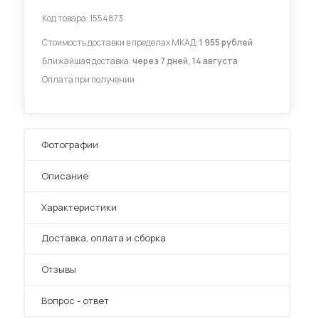
Код товара:
1554873
Диваны для кухни
Стоимость доставки в пределах МКАД:
1 955 рублей
Ближайшая доставка:
через 7 дней, 14 августа
Оплата при получении
 мебель для гостиных
Фотографии
Описание
Характеристики
Преимущества
Доставка, оплата и сборка
Отзывы
Вопрос - ответ