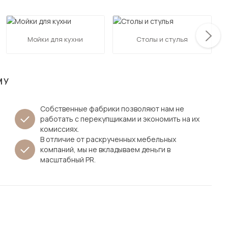
Посмотреть все шкафы
Посмотреть все кровати
мотреть все кухни и столовые группы
Мойки для кухни
Столы и стулья
Все товары распродажи
Посмотреть все диваны
Посмотреть всю
МУ
Собственные фабрики позволяют нам не
работать с перекупщиками и экономить на их
комиссиях.
В отличие от раскрученных мебельных
компаний, мы не вкладываем деньги в
масштабный PR.