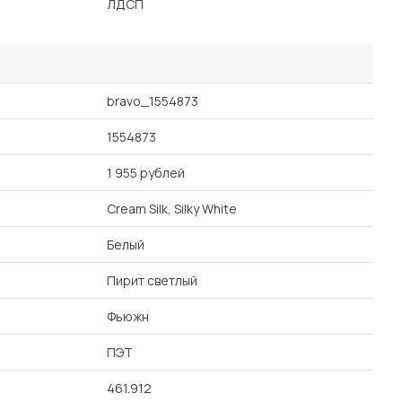
ЛДСП
bravo_1554873
1554873
1 955 рублей
Cream Silk, Silky White
Белый
Пирит светлый
Фьюжн
ПЭТ
461.912