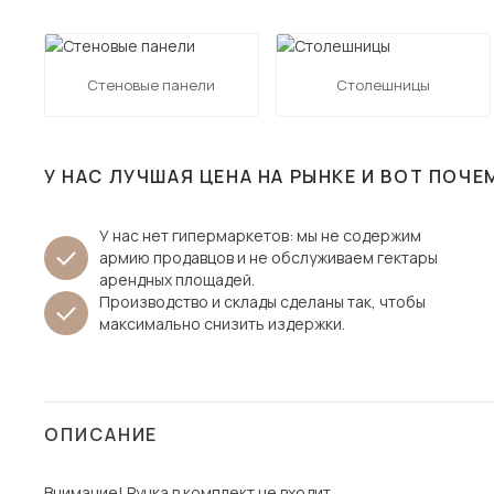
Столы и стулья
Шкафы и стеллажи
Пос
Стеновые панели
Столешницы
Комоды и тумбы
Вешалки и обувницы
Гарнитуры
У НАС ЛУЧШАЯ ЦЕНА НА РЫНКЕ И ВОТ ПОЧЕ
У нас нет гипермаркетов: мы не содержим
армию продавцов и не обслуживаем гектары
арендных площадей.
Производство и склады сделаны так, чтобы
максимально снизить издержки.
ОПИСАНИЕ
Внимание! Ручка в комплект не входит.