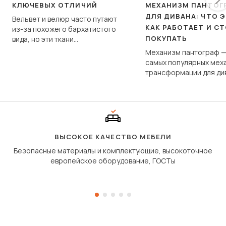
КЛЮЧЕВЫХ ОТЛИЧИЙ
МЕХАНИЗМ ПАНТОГ
ДЛЯ ДИВАНА: ЧТО Э
Вельвет и велюр часто путают
КАК РАБОТАЕТ И С
из-за похожего бархатистого
ПОКУПАТЬ
вида, но эти ткани
фундаментально различаются
Механизм пантограф —
по структуре, составу и
самых популярных мех
технологии производства.
трансформации для ди
Его ещё называют «тик
«шагающей еврокнижк
сиденье не выкатывает
полу, а приподнимаетс
«перешагивает» вперё
дугообразной траекто
ВЫСОКОЕ КАЧЕСТВО МЕБЕЛИ
Безопасные материалы и комплектующие, высокоточное
европейское оборудование, ГОСТы