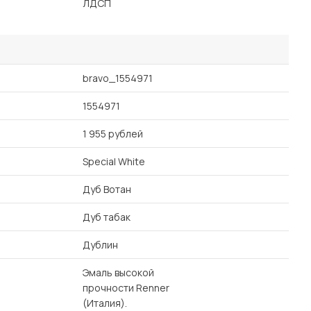
ЛДСП
bravo_1554971
1554971
1 955 рублей
Special White
Дуб Вотан
Дуб табак
Дублин
Эмаль высокой
прочности Renner
(Италия).