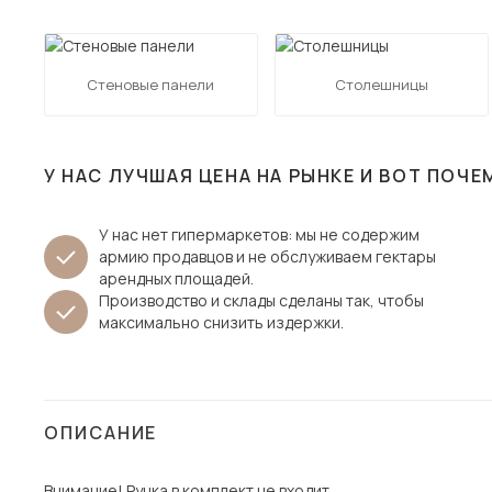
Столы и стулья
Шкафы и стеллажи
Пос
Стеновые панели
Столешницы
Комоды и тумбы
Вешалки и обувницы
Гарнитуры
У НАС ЛУЧШАЯ ЦЕНА НА РЫНКЕ И ВОТ ПОЧЕ
У нас нет гипермаркетов: мы не содержим
армию продавцов и не обслуживаем гектары
арендных площадей.
Производство и склады сделаны так, чтобы
максимально снизить издержки.
ОПИСАНИЕ
Внимание! Ручка в комплект не входит.