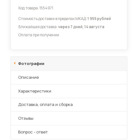
Код товара:
1554971
Диваны для кухни
Стоимость доставки в пределах МКАД:
1 955 рублей
Ближайшая доставка:
через 7 дней, 14 августа
Оплата при получении
 мебель для гостиных
Фотографии
Описание
Характеристики
Преимущества
Доставка, оплата и сборка
Отзывы
Вопрос - ответ