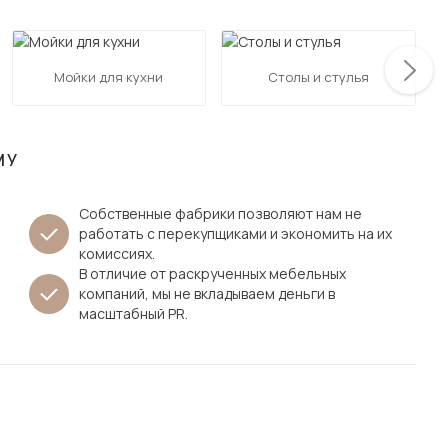
Посмотреть все шкафы
Посмотреть все кровати
мотреть все кухни и столовые группы
Мойки для кухни
Столы и стулья
Все товары распродажи
Посмотреть все диваны
Посмотреть всю
МУ
Собственные фабрики позволяют нам не
работать с перекупщиками и экономить на их
комиссиях.
В отличие от раскрученных мебельных
компаний, мы не вкладываем деньги в
масштабный PR.