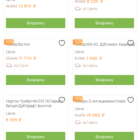
8 220
13 700
12 810
16 653
за 1 день
В корзину
В корзину
-10%
-12%
Комод Бостон
Комод КМ-02, Дуб смоки, Кашемир
Цена
Цена
11 770
7 690
13 040
8 788
за 3 дня
за 1 день
В корзину
В корзину
-15%
Нортон Тумба НМ 013.76 Серый/
Комод с 2-мя ящиками Спайс
Белый/Дуб Крафт Золотой
Цена
Цена
18 080
21 270
8 399
за 1 день
В корзину
В корзину