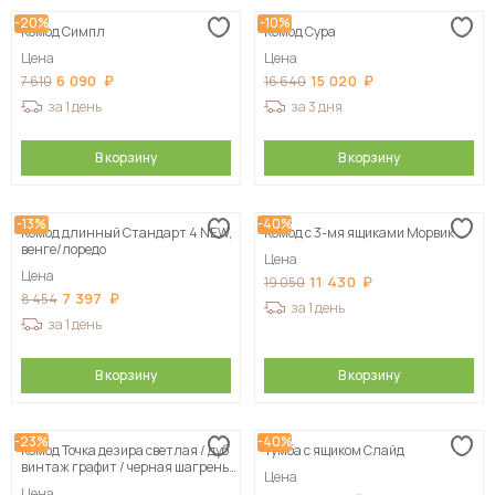
-20%
-10%
Комод Симпл
Комод Сура
Цена
Цена
6 090
15 020
7 610
16 640
за 1 день
за 3 дня
В корзину
В корзину
-13%
-40%
Комод длинный Стандарт 4 NEW,
Комод с 3-мя ящиками Морвик
венге/лоредо
Цена
Цена
11 430
19 050
7 397
8 454
за 1 день
за 1 день
В корзину
В корзину
-23%
-40%
Комод Точка дезира светлая / дуб
Тумба с ящиком Слайд
винтаж графит / черная шагрень
Цена
80х55х40 см
Цена