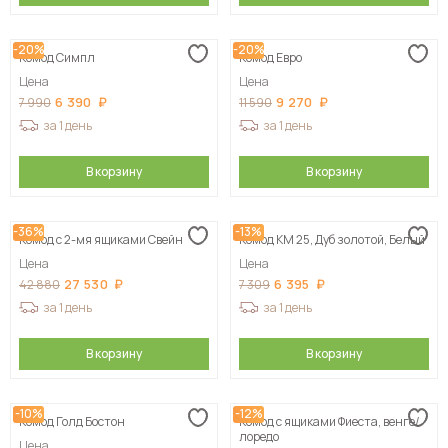
-20%
-20%
Комод Симпл
Комод Евро
Цена
Цена
6 390
9 270
7 990
11 590
за 1 день
за 1 день
В корзину
В корзину
-36%
-13%
Комод с 2-мя ящиками Свейн
Комод КМ 25, Дуб золотой, Белый
Цена
Цена
27 530
6 395
42 880
7 309
за 1 день
за 1 день
В корзину
В корзину
-10%
-12%
Комод Голд Бостон
Комод с ящиками Фиеста, венге/
лоредо
Цена