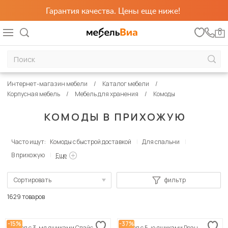
Гарантия качества. Цены еще ниже!
0
Интернет-магазин мебели
Каталог мебели
Корпусная мебель
Мебель для хранения
Комоды
КОМОДЫ В ПРИХОЖУЮ
Часто ищут:
Комоды с быстрой доставкой
Для спальни
В прихожую
Еще
Сортировать
фильтр
По популярности
1629 товаров
Сначала дешевые
-15%
-37%
Комод с 3-мя ящиками Спайс
Комод с 5-ю ящиками Реан