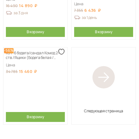
Цена
14 890
16 490
6 436
7 355
за 3 дня
за 1 день
В корзину
В корзину
-56%
Кэт-6 бодега/сандал Комод 2-
ств./Ящики (Бодега белая /
Сандал)
Цена
15 460
34 785
Следующая страница
В корзину