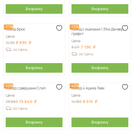
В корзину
В корзину
-37%
-12%
Комод Брюс
Комод с ящиками 1,38м Денвер,
графит
Цена
Цена
8 830
14 110
7 190
8 217
за 1 день
за 1 день
В корзину
В корзину
-32%
-40%
Комод с дверцами Слип
Комод 4 ящика Теви
Цена
Цена
19 640
8 510
28 880
14 180
за 1 день
В корзину
В корзину