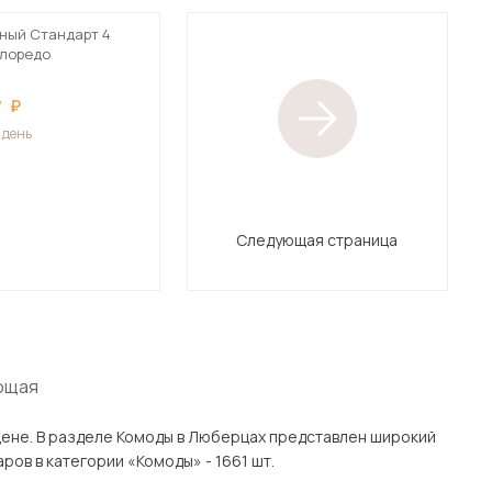
ный Стандарт 4
/лоредо
7
1 день
Следующая страница
ющая
н широкий
 Подмосковью, включая Люберцы. Всего товаров в категории «Комоды» - 1661 шт.