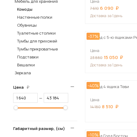
Мебель для хранения
Цена
6 090
Столы и стулья
7 610
Комоды
Доставка
за 1 день
Настенные полки
Шкафы и стеллажи
Пос
Обувницы
Комоды и тумбы
Туалетные столики
-37%
Вешалки и обувницы
Комод с 5-ю ящиками Р
Тумбы для прихожей
Гарнитуры
Тумбы прикроватные
Цена
Подставки
15 050
23 880
Вешалки
Доставка
за 1 день
Зеркала
-40%
Комод 4 ящика Теви
Цена
—
Цена
8 510
14 180
Габаритный размер, (см)
-10%
Комод Голд Бостон