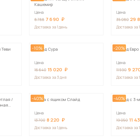
Кашемир
Цена
Цена
7 690
29 
8 788
35 080
Доставка
за 1 день
Доставка
за 
-10%
-20%
 Теви
Комод Сура
Комод Евро
Цена
Цена
15 020
9 27
16 640
11 590
Доставка
за 3 дня
Доставка
за 
-40%
-40%
тлая /
Тумба с ящиком Слайд
Комод с 3-
рная
Цена
Цена
8 220
11 4
13 700
19 050
Доставка
за 1 день
Доставка
за 