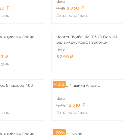
Цена
Сначала дорогие
20
8 830
14 110
1 день
Доставка
за 1 день
мя ящиками Спайс
Нортон Тумба НМ 013.76 Серый/
Белый/Дуб Крафт Золотой
 мебель для гостиных
Цена
80
8 399
1 день
-10%
ро 5 ящиков, 400
Комод 4 ящика Альянс
Цена
12 310
13 710
1 день
Доставка
за 1 день
-20%
мя ящиками Спайс
Комод Симпл