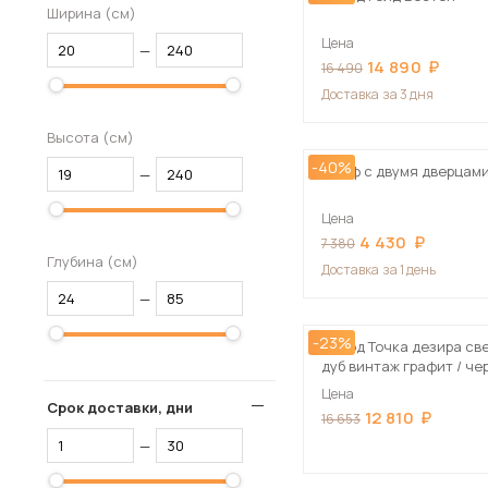
Ширина (см)
Цена
—
14 890
16 490
Доставка
за 3 дня
Высота (см)
-40%
Шкаф с двумя дверцами
—
Цена
4 430
7 380
Глубина (см)
Доставка
за 1 день
—
-23%
Комод Точка дезира све
дуб винтаж графит / че
шагрень 80х55х40 см
Цена
Срок доставки, дни
12 810
16 653
—