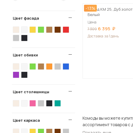
-13%
Комод КМ 25, Дуб золот
Белый
Цвет фасада
Цена
6 395
7 309
Доставка
за 1 день
Цвет обивки
Цвет столешницы
Комоды вы можете купить в нашем ин
Цвет каркаса
Показать еще