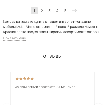
1
2
3
4
5
Комоды вы можете купить в нашем интернет-магазине
мебели MebelVia по оптимальной цене. В разделе Комоды в
Красногорске представлен широкий ассортимент товаров с
доставкой в Москве и Подмосковью, включая Красногорск.
Показать еще
Всего товаров в категории «Комоды» - 1661 шт.
ОТЗЫВЫ
За свои деньги просто отличный комод!
Дос
см.
при
дов
ещ