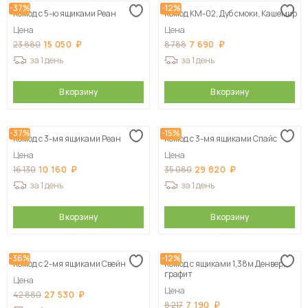
-37%
-12%
Комод с 5-ю ящиками Реан
Комод КМ-02, Дуб смоки, Кашемир
Сначала дорогие
Цена
Цена
15 050
7 690
23 880
8 788
за 1 день
за 1 день
В корзину
В корзину
-37%
-15%
Комод с 3-мя ящиками Реан
Комод с 3-мя ящиками Спайс
Цена
Цена
10 160
29 820
16 130
35 080
за 1 день
за 1 день
В корзину
В корзину
-36%
-12%
Комод с 2-мя ящиками Свейн
Комод с ящиками 1,38м Денвер,
графит
Цена
Цена
27 530
42 880
7 190
8 217