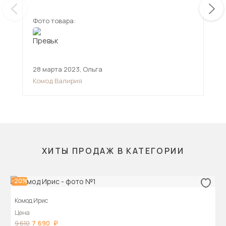
Фото товара:
Фот
28 марта 2023
,
Ольга
15 
Комод Валирия
Ком
ХИТЫ ПРОДАЖ В КАТЕГОРИИ
-20%
Комод Ирис
Цена
7 690
9 610