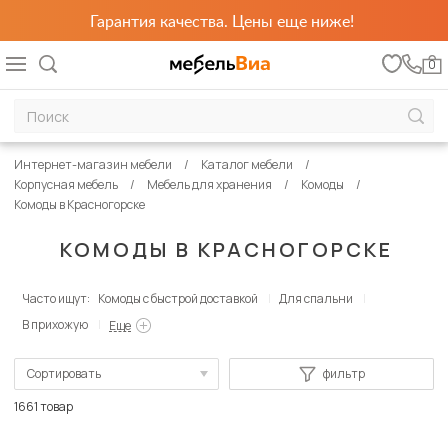
Гарантия качества. Цены еще ниже!
0
Интернет-магазин мебели
Каталог мебели
Корпусная мебель
Мебель для хранения
Комоды
Комоды в Красногорске
КОМОДЫ В КРАСНОГОРСКЕ
Часто ищут:
Комоды с быстрой доставкой
Для спальни
В прихожую
Еще
Сортировать
фильтр
По популярности
1661 товар
Сначала дешевые