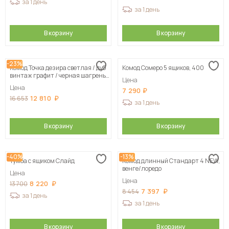
за 1 день
за 1 день
В корзину
В корзину
-23%
Комод Точка дезира светлая / дуб
Комод Сомеро 5 ящиков, 400
винтаж графит / черная шагрень
Цена
80х55х40 см
Цена
7 290
12 810
16 653
за 1 день
В корзину
В корзину
-40%
-13%
Тумба с ящиком Слайд
Комод длинный Стандарт 4 NEW,
венге/лоредо
Цена
Цена
8 220
13 700
7 397
8 454
за 1 день
за 1 день
В корзину
В корзину