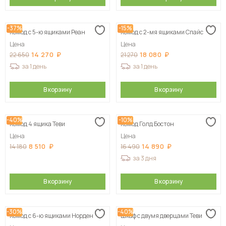
-37%
-15%
Комод с 5-ю ящиками Реан
Комод с 2-мя ящиками Спайс
Цена
Цена
14 270
18 080
22 650
21 270
за 1 день
за 1 день
В корзину
В корзину
-40%
-10%
Комод 4 ящика Теви
Комод Голд Бостон
Цена
Цена
8 510
14 890
14 180
16 490
за 3 дня
В корзину
В корзину
-30%
-40%
Комод с 6-ю ящиками Норден
Шкаф с двумя дверцами Теви