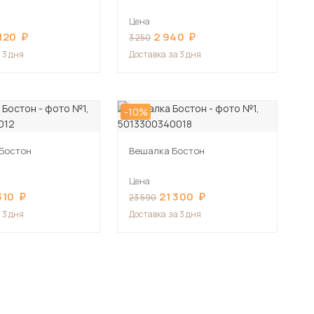
Цена
120
2 940
3 250
 3 дня
Доставка
за 3 дня
-10%
Бостон
Вешалка Бостон
Цена
310
21 300
23 590
 3 дня
Доставка
за 3 дня