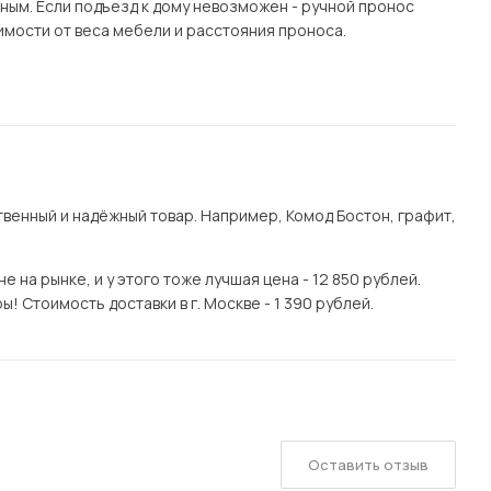
ным. Если подъезд к дому невозможен - ручной пронос
имости от веса мебели и расстояния проноса.
венный и надёжный товар. Например, Комод Бостон, графит,
на рынке, и у этого тоже лучшая цена - 12 850 рублей.
! Стоимость доставки в г. Москве - 1 390 рублей.
Оставить отзыв