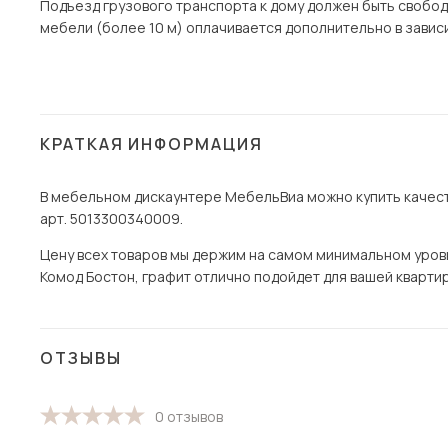
Подъезд грузового транспорта к дому должен быть свобод
мебели (более 10 м) оплачивается дополнительно в завис
КРАТКАЯ ИНФОРМАЦИЯ
В мебельном дискаунтере МебельВиа можно купить качест
арт. 5013300340009.
Цену всех товаров мы держим на самом минимальном уровне 
Комод Бостон, графит отлично подойдет для вашей квартиры
ОТЗЫВЫ
0 отзывов