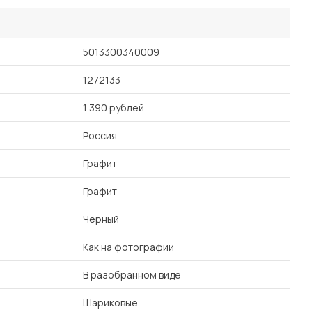
5013300340009
1272133
1 390 рублей
Россия
Графит
Графит
Черный
Как на фотографии
В разобранном виде
Шариковые