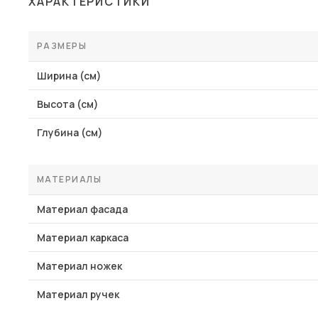
ХАРАКТЕРИСТИКИ
Столы и стулья
Шкафы и стеллажи
РАЗМЕРЫ
Пос
Комоды и тумбы
Ширина (см)
Вешалки и обувницы
Высота (см)
Гарнитуры
Глубина (см)
МАТЕРИАЛЫ
Материал фасада
Материал каркаса
Материал ножек
Материал ручек