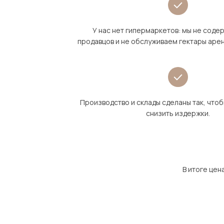
У нас нет гипермаркетов: мы не сод
продавцов и не обслуживаем гектары аре
Производство и склады сделаны так, что
снизить издержки.
В итоге цен