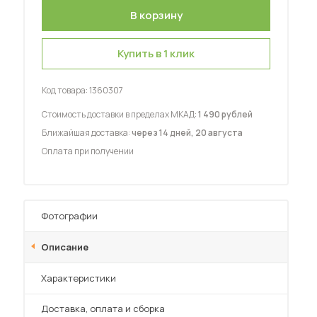
Купить в 1 клик
Код товара:
1360307
 мебель для гостиных
Стоимость доставки в пределах МКАД:
1 490 рублей
Ближайшая доставка:
через 14 дней, 20 августа
Оплата при получении
Фотографии
Описание
Характеристики
Преимущества
Доставка, оплата и сборка