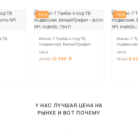
-56%
-56%
д ТВ
Иннэс-7 Тумба-4 под ТВ
Иннэс-7 Ту
подвесная, Белый/Графит
подвесная
Цена
Цена
10 380
8 3
23 355
18 720
У НАС ЛУЧШАЯ ЦЕНА НА
РЫНКЕ И ВОТ ПОЧЕМУ