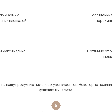
ержим армию
Собственные
ндных площадей.
перекупщ
бы максимально
В отличие от 
вкла
а на нашу продукцию ниже, чем у конкурентов. Некоторые позици
дешевле в 2-3 раза.
5