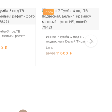
-56%
-5
мба-3 под ТВ
И
, Белый/Графит
п
Иннэс-7 Тумба-4 под ТВ
подвесная, Белый/Тирамису
Ц
матовый
20
Цена
2
11 600
26 100