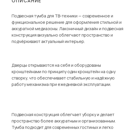
ОПИСАНИЕ
Столы и стулья
Подвесная тумба для ТВ-техники — современное и
Шкафы и стеллажи
Пос
функциональное решение для оформления стильной и
Комоды и тумбы
аккуратной медиазоны. Лаконичный дизайн и подвесная
конструкция визуально облегчают пространство и
Вешалки и обувницы
подчёркивают актуальный интерьер.
Гарнитуры
Дверцы открываются на себя и оборудованы
кронштейнами по принципу один кронштейн на одну
створку, что обеспечивает стабильную и надёжную
работу механизма при ежедневной эксплуатации.
Подвесная конструкция облегчает уборку и делает
пространство более аккуратным и организованным.
Тумба подходит для современных гостиных и легко