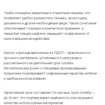
Посмотреть все шкафы
Посмотреть все кровати
Тумба оснащена закрытыми и открытыми нишами, что
мотреть все кухни и столовые группы
позволяет удобно разместить технику, аксессуары,
Все товары распродажи
Посмотреть все диваны
документы и другие необходимые вещи. Такое сочетание
обеспечивает порядок и компактное хранение, а
закрытые секции надёжно защищают содержимое от
Посмотреть всю
пыли и внешних воздействий.
Корпус и фасады выполнены из ЛДСП — практичного и
прочного материала, устойчивого к нагрузкам и
рассчитанного на длительный срок службы.
Металлические ручки с глянцевым хромированным
покрытием подчёркивают современный характер мебели
и удобны в использовании.
Гарантийный срок составляет 24 месяца, срок службы —
до 10 лет, что подтверждает надёжность конструкции и
качество используемых материалов.