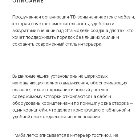
ОПИСАНИЕ
Столы и стулья
Продуманная организация ТВ-зоны начинается с мебели,
Шкафы и стеллажи
Пос
которая сочетает вместительность, удобство и
Комоды и тумбы
аккуратный внешний вид. Эта модель создана для тех, кто
хочет поддерживать порядок без лишних усилий и
Вешалки и обувницы
сохранить современный стиль интерьера.
Гарнитуры
Выдвижные ящики установлены на шариковых
направляющих полного выдвижения, обеспечивающих
плавное, тихое открывание и полный доступ к
содержимому. Створки открываются на себя и
оборудованы кронштейнами по принципу одна створка —
один кронштейн, что делает конструкцию стабильной и
удобной при ежедневном использовании.
Тумба легко вписывается в интерьер гостиной, не