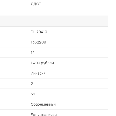
ЛДСП
DL-79410
1362209
14
1 490 рублей
Иннэс-7
2
39
Современный
Есть в наличии