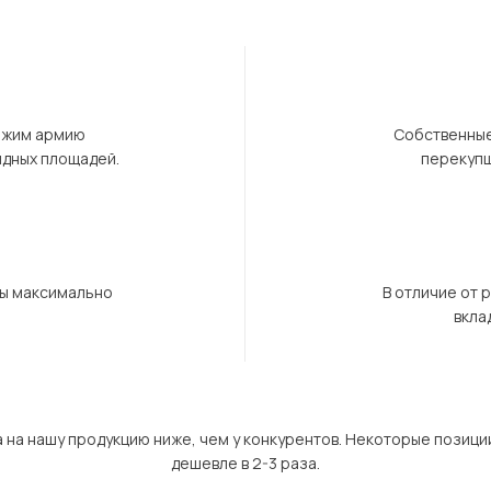
ержим армию
Собственные
ндных площадей.
перекупщ
бы максимально
В отличие от 
вкла
а на нашу продукцию ниже, чем у конкурентов. Некоторые позици
дешевле в 2-3 раза.