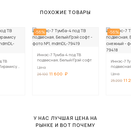
ПОХОЖИЕ ТОВАРЫ
-56%
-56%
Иннэс-7 Тумба-4 под ТВ
подвесная, Белый/Грэй софт
д ТВ
Иннэс-7 Ту
Тирамису
подвесная
Цена
снежный
11 600
Цена
26 100
11 
25 200
У НАС ЛУЧШАЯ ЦЕНА НА
РЫНКЕ И ВОТ ПОЧЕМУ