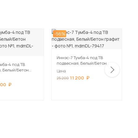
-56%
-5
Иннэс-7 Тумба-4 под ТВ
И
подвесная, Белый/Бетон
п
мба-4 под ТВ
графит
Б
, Белый/Бетон
Цена
Ц
11 200
25 200
2
200