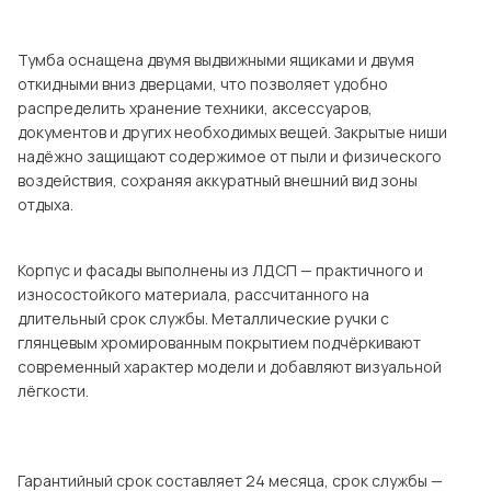
Посмотреть все шкафы
Посмотреть все кровати
Тумба оснащена двумя выдвижными ящиками и двумя
мотреть все кухни и столовые группы
откидными вниз дверцами, что позволяет удобно
Все товары распродажи
Посмотреть все диваны
распределить хранение техники, аксессуаров,
документов и других необходимых вещей. Закрытые ниши
надёжно защищают содержимое от пыли и физического
Посмотреть всю
воздействия, сохраняя аккуратный внешний вид зоны
отдыха.
Корпус и фасады выполнены из ЛДСП — практичного и
износостойкого материала, рассчитанного на
длительный срок службы. Металлические ручки с
глянцевым хромированным покрытием подчёркивают
современный характер модели и добавляют визуальной
лёгкости.
Гарантийный срок составляет 24 месяца, срок службы —