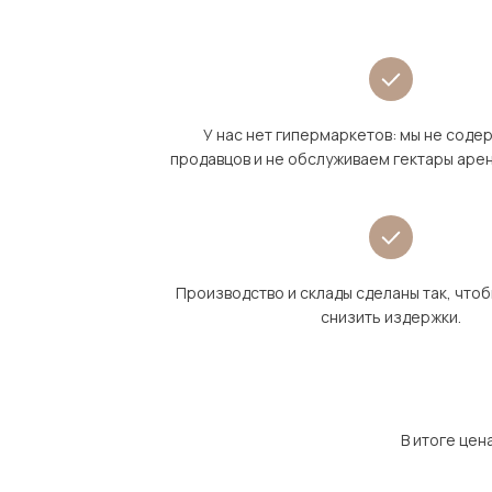
У нас нет гипермаркетов: мы не сод
продавцов и не обслуживаем гектары аре
Производство и склады сделаны так, что
снизить издержки.
В итоге цен