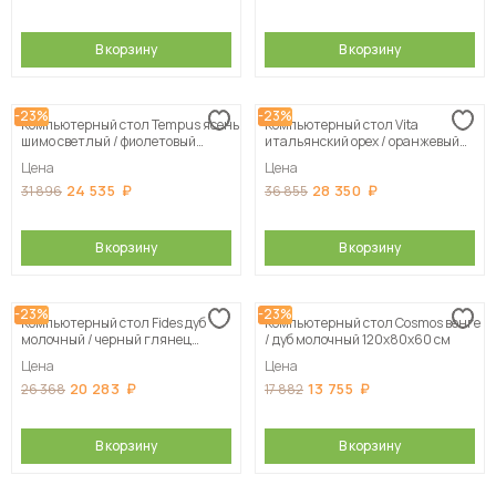
В корзину
В корзину
-23%
-23%
Компьютерный стол Tempus ясень
Компьютерный стол Vita
шимо светлый / фиолетовый
итальянский орех / оранжевый
глянец
глянец 120х184х91 см
Цена
Цена
24 535
28 350
31 896
36 855
В корзину
В корзину
-23%
-23%
Компьютерный стол Fides дуб
Компьютерный стол Cosmos венге
молочный / черный глянец
/ дуб молочный 120х80х60 см
120х159х51 см
Цена
Цена
20 283
13 755
26 368
17 882
В корзину
В корзину