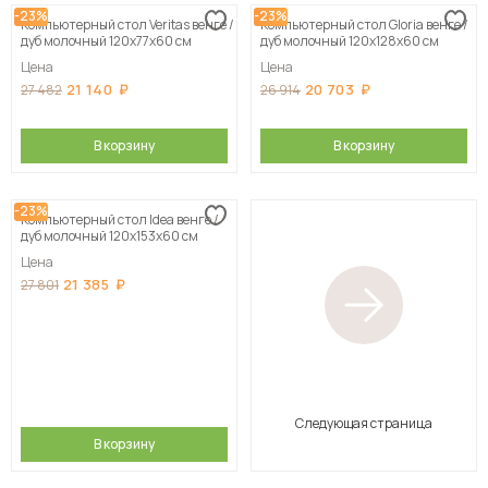
-23%
-23%
Компьютерный стол Veritas венге /
Компьютерный стол Gloria венге /
дуб молочный 120х77х60 см
дуб молочный 120х128х60 см
Цена
Цена
21 140
20 703
27 482
26 914
В корзину
В корзину
-23%
Компьютерный стол Idea венге /
дуб молочный 120х153х60 см
Цена
21 385
27 801
Следующая страница
В корзину