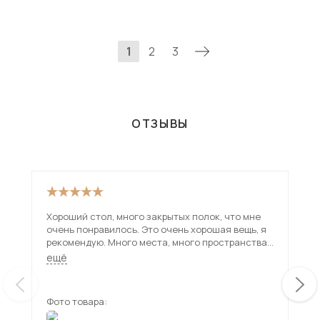
1
2
3
ОТЗЫВЫ
Хороший стол, много закрытых полок, что мне
Сто
очень понравилось. Это очень хорошая вещь, я
оче
рекомендую. Много места, много пространства
неб
для разных вещей и ничего не будет валяться в
Мне
ещё
ещ
хаосе.
кач
Фото товара:
Фот