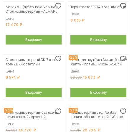
Narvik b-1 (дуб сонома/черный)
Торонто стол 12.149 Белый/Серый
Стол компьютерный HALMAR
Цена
NARVIK B1 дуб сонома/черный
Цена
8 035
17 470
В корзину
В корзину
-23%
Стол компьютерный СК-7 венге/
Стол для ноутбука Aurum белый /
ясень шимо светлый
желтый глянец 120х148х60 см
Цена
Цена
8 574
15 873
20 635
В корзину
В корзину
-23%
-23%
Стол компьютерный Idea ясень
Компьютерный стол Veritas
шимо темный / красный
индиан эбони светлый / яблоко
120х147х120 см, цвет на выбор
глянец 120х140х60 см
Цена
Цена
34 370
20 703
44 681
26 914