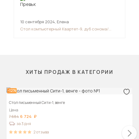
10 сентября 2024
,
Елена
10 
Стол компьютерный Квартет-9, дуб сонома/
Сто
белый
мо
ХИТЫ ПРОДАЖ В КАТЕГОРИИ
-12%
Стол письменный Сити-1, венге
Цена
6 724
7 684
за 3 дня
2
отзыва