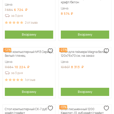
крафт/бетон
Цена
Цена
6 724
7 684
8 574
за 3 дня
2
отзыва
В корзину
В корзину
-12%
-23%
Стол компьютерный №13 Серия 2,
Стол для геймера Magna белый
Белый глянец
120х76х70 см, на заказ
Цена
Цена
10 224
8 313
11 684
10 807
за 3 дня
1
отзыв
В корзину
В корзину
-13%
Стол компьютерный СК-7 дуб
Стол письменный 1200
крафт/графит
Квартет-13, дуб крафт/графит