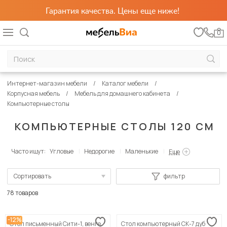
Гарантия качества. Цены еще ниже!
0
Интернет-магазин мебели
Каталог мебели
Корпусная мебель
Мебель для домашнего кабинета
Компьютерные столы
КОМПЬЮТЕРНЫЕ СТОЛЫ 120 СМ
Часто ищут:
Угловые
Недорогие
Маленькие
Еще
Сортировать
фильтр
По популярности
78 товаров
Сначала дешевые
-12%
Стол письменный Сити-1, венге
Стол компьютерный СК-7 дуб
Сначала дорогие