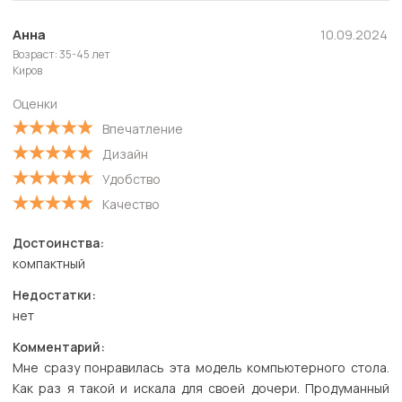
Полезные
Новые
Анна
10.09.2024
Возраст: 35-45 лет
Старые
Киров
С высокой оценкой
Оценки
С низкой оценкой
Впечатление
Дизайн
Удобство
Качество
Достоинства:
компактный
Недостатки:
нет
Комментарий:
Мне сразу понравилась эта модель компьютерного стола.
Как раз я такой и искала для своей дочери. Продуманный