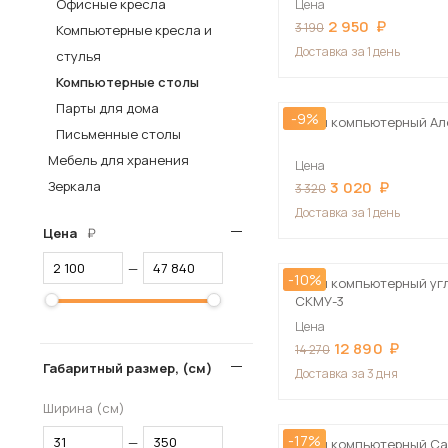
Офисные кресла
Цена
2 950
Столы и стулья
3 190
Компьютерные кресла и
Доставка
за 1 день
стулья
Шкафы и стеллажи
Пос
Компьютерные столы
Комоды и тумбы
Парты для дома
-9%
Вешалки и обувницы
Стол компьютерный Ал
Письменные столы
Гарнитуры
Мебель для хранения
Цена
Зеркала
3 020
3 320
Доставка
за 1 день
Цена
—
-10%
Стол компьютерный уг
СКМУ-3
Цена
12 890
14 270
Габаритный размер, (см)
Доставка
за 3 дня
Ширина (см)
-17%
—
Стол компьютерный Са