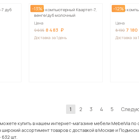
-13%
-12%
-7 дуб
Стол компьютерный Квартет-7,
Стол комп
венге/дуб молочный
Цена
Цена
8 483
7 180
9 695
8 190
Доставка
за 1 день
Доставка
за 
1
2
3
4
5
Следу
 купить в нашем интернет-магазине мебели MebelVia по оптимальной цене. В разд
ассортимент товаров с доставкой в Москве и Подмосковью, включая Ивантеевка. Всего 
 632 шт.