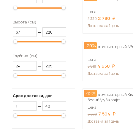
Цена
2 780
3 330
Высота (см)
Доставка
за 1 день
—
-20%
Стол компьютерный №
Глубина (см)
Цена
4 650
—
5 810
Доставка
за 1 день
-12%
Стол компьютерный Ква
Срок доставки, дни
белый/дуб крафт
—
Цена
7 594
8 678
Доставка
за 1 день