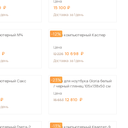
Цена
Сначала дорогие
0
15 100
1 день
Доставка
за 1 день
-12%
ьютерный №4
Стол компьютерный Каспер
 мебель для гостиных
Цена
10 698
12 226
1 день
Доставка
за 1 день
-23%
ьютерный Сакс
Стол для ноутбука Gloria белый
/ черный глянец 105х138х50 см
Цена
12 810
16 653
1 день
-13%
ютерный Грета-2,
Стол компьютерный Квартет-9,