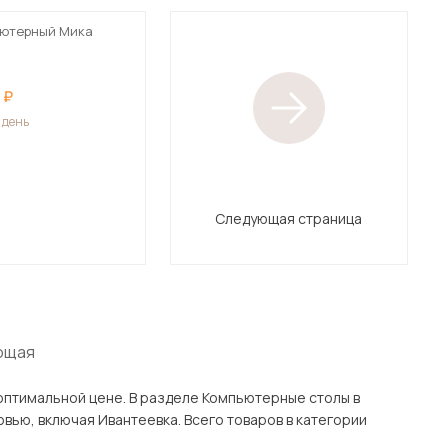
ьютерный Мика
1 день
Следующая страница
ющая
еле Компьютерные столы в
товаров в категории