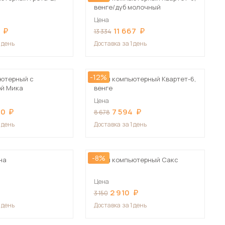
венге/дуб молочный
Цена
11 667
13 334
1 день
Доставка
за 1 день
-12%
ютерный с
Стол компьютерный Квартет-6,
ой Мика
венге
Цена
90
7 594
8 678
1 день
Доставка
за 1 день
-8%
на
Стол компьютерный Сакс
Цена
2 910
3 150
1 день
Доставка
за 1 день