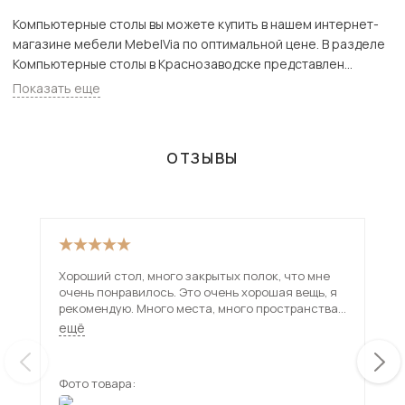
Компьютерные столы вы можете купить в нашем интернет-
магазине мебели MebelVia по оптимальной цене. В разделе
Компьютерные столы в Краснозаводске представлен
широкий ассортимент товаров с доставкой в Москве и
Показать еще
Подмосковью, включая Краснозаводск. Всего товаров в
категории «Компьютерные столы» - 632 шт.
ОТЗЫВЫ
Хороший стол, много закрытых полок, что мне
Сто
очень понравилось. Это очень хорошая вещь, я
оче
рекомендую. Много места, много пространства
неб
для разных вещей и ничего не будет валяться в
Мне
ещё
ещ
хаосе.
кач
Фото товара:
Фот