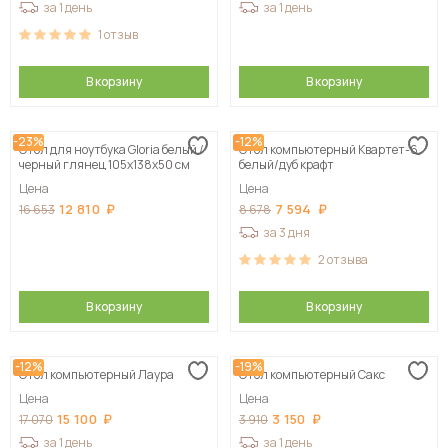
за 1 день
за 1 день
1
отзыв
В корзину
В корзину
-23%
-12%
Стол для ноутбука Gloria белый /
Стол компьютерный Квартет-6,
черный глянец 105х138х50 см
белый/дуб крафт
Цена
Цена
12 810
7 594
16 653
8 678
за 3 дня
2
отзыва
В корзину
В корзину
-12%
-19%
Стол компьютерный Лаура
Стол компьютерный Сакс
Цена
Цена
15 100
3 150
17 070
3 910
за 1 день
за 1 день