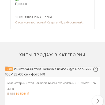
10 сентября 2024
,
Елена
10 
Стол компьютерный Квартет-9, дуб сонома/
Сто
белый
мо
ХИТЫ ПРОДАЖ В КАТЕГОРИИ
-23%
Компьютерный стол Harmonia венге / дуб молочный 100х128х60 см
Цена
14 508
18 861