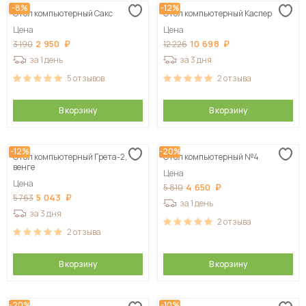
-8%
-12%
Стол компьютерный Сакс
Стол компьютерный Каспер
Сначала дорогие
Цена
Цена
2 950
10 698
3 190
12 226
за 1 день
за 3 дня
5
отзывов
2
отзыва
В корзину
В корзину
-12%
-20%
Стол компьютерный Грета-2,
Стол компьютерный №4
венге
Цена
Цена
4 650
5 810
5 043
5 763
за 1 день
за 3 дня
2
отзыва
2
отзыва
В корзину
В корзину
-20%
-10%