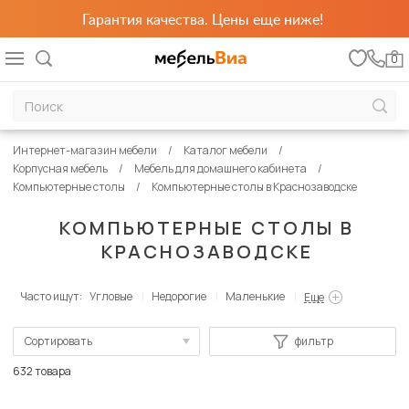
Гарантия качества. Цены еще ниже!
0
Интернет-магазин мебели
Каталог мебели
Корпусная мебель
Мебель для домашнего кабинета
Компьютерные столы
Компьютерные столы в Краснозаводске
КОМПЬЮТЕРНЫЕ СТОЛЫ В
КРАСНОЗАВОДСКЕ
Часто ищут:
Угловые
Недорогие
Маленькие
Еще
Сортировать
фильтр
По популярности
632 товара
Сначала дешевые