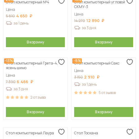
Стол компьютерный №4
Стол компьютерный угловой
СКМУ-3
Цена
Цена
4 650
5 810
12 890
14 270
за 1 день
за 3 дня
В корзину
В корзину
-13%
-8%
Стол компьютерный Грета-4,
Стол компьютерный Сакс
ясень шимо
Цена
Цена
2 910
3 150
6 466
7 390
за 1 день
за 3 дня
5
отзывов
2
отзыва
В корзину
В корзину
Стол компьютерный Лаура
Стол Тоскана