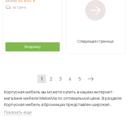
40 830
43 290
за 1 день
Следующая страница
В корзину
1
2
3
4
5
Корпусная мебель вы можете купить в нашем интернет-
магазине мебели MebelVia по оптимальной цене. В разделе
Корпусная мебель в Бронницах представлен широкий
ассортимент товаров с доставкой в Москве и Подмосковью,
Показать еще
включая Бронницы. Всего товаров в категории «Корпусная
мебель» - 14893 шт.