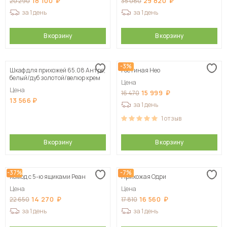
18 100
29 820
20 290
35 080
за 1 день
за 1 день
В корзину
В корзину
-3%
Шкаф для прихожей 65.08 Антре,
Гостиная Нео
белый/дуб золотой/велюр крем
Цена
Цена
15 999
16 470
13 566
за 1 день
1
отзыв
В корзину
В корзину
-37%
-7%
Комод с 5-ю ящиками Реан
Прихожая Одри
Цена
Цена
14 270
16 560
22 650
17 810
за 1 день
за 1 день