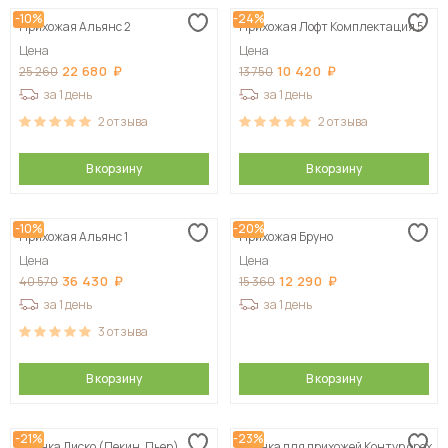
-10%
-24%
Прихожая Альянс 2
Прихожая Лофт Комплектация 5
Цена
Цена
22 680
10 420
25 260
13 750
за 1 день
за 1 день
2
отзыва
2
отзыва
В корзину
В корзину
-10%
-20%
Прихожая Альянс 1
Прихожая Бруно
Цена
Цена
36 430
12 290
40 570
15 360
за 1 день
за 1 день
3
отзыва
В корзину
В корзину
-21%
-23%
Стенка Диско (Пекин, Пьер)
Стенка для прихожей Контур орех