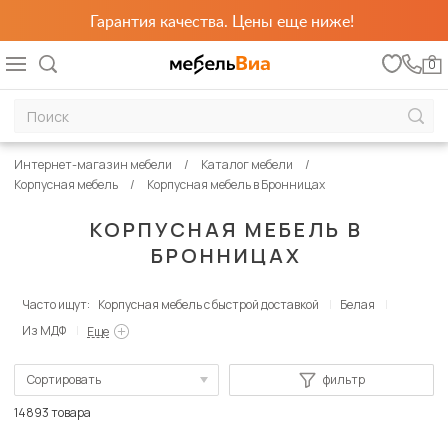
Гарантия качества. Цены еще ниже!
0
Интернет-магазин мебели
Каталог мебели
Корпусная мебель
Корпусная мебель в Бронницах
КОРПУСНАЯ МЕБЕЛЬ В
БРОННИЦАХ
Часто ищут:
Корпусная мебель с быстрой доставкой
Белая
Из МДФ
Еще
Сортировать
фильтр
По популярности
14893 товара
Сначала дешевые