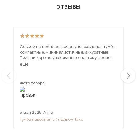
ОТЗЫВЫ
Совсем не пожалела, очень понравились тумбы,
Про
компактные, минималистичные, аккуратные.
про
Пришли хорошо упакованные, поэтому целые.
Цвет понравился, не иссиня-белый, а такой
ещё
молочный. Фурнитура хорошая, менять не
пришлось) спасибо за товар, рекомендую!
Фото товара:
Фот
5 мая 2025
,
Анна
26 
Тумба навесная с 1 ящиком Тахо
Гос