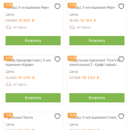
-37%
-37%
Комод с 5-ю ящиками Реан
Комод с 3-мя ящиками Реан
Сначала дорогие
Цена
Цена
15 050
10 160
23 880
16 130
за 1 день
за 1 день
В корзину
В корзину
-30%
-56%
Тумба прикроватная с 2-мя
Модульная прихожая "Руэлла",
ящиками Норден
композиция 2 - Крафт серый/
Крафт белый
Цена
Цена
10 430
30 220
14 900
67 995
за 1 день
В корзину
В корзину
-11%
-15%
Прихожая Танга
Комод с 3-мя ящиками Спайс
Цена
Цена