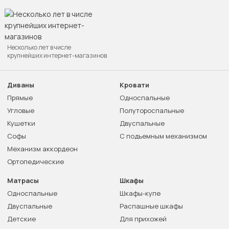
Несколько лет в числе
крупнейших интернет-магазинов
Диваны
Кровати
Прямые
Односпальные
Угловые
Полутороспальные
Кушетки
Двуспальные
Софы
С подъемным механизмом
Механизм аккордеон
Ортопедические
Матрасы
Шкафы
Односпальные
Шкафы-купе
Двуспальные
Распашные шкафы
Детские
Для прихожей