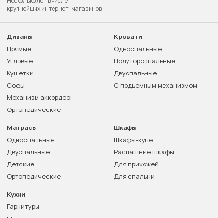
Несколько лет в числе
крупнейших интернет-магазинов
Диваны
Кровати
Прямые
Односпальные
Угловые
Полутороспальные
Кушетки
Двуспальные
Софы
С подъемным механизмом
Механизм аккордеон
Ортопедические
Матрасы
Шкафы
Односпальные
Шкафы-купе
Двуспальные
Распашные шкафы
Детские
Для прихожей
Ортопедические
Для спальни
Кухни
Гарнитуры