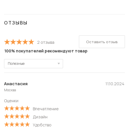
ОТЗЫВЫ
Оставить отзыв
2 отзыва
100% покупателей рекомендуют товар
Полезные
Полезные
Новые
Анастасия
11.10.2024
Москва
Старые
Оценки
С высокой оценкой
Впечатление
С низкой оценкой
Дизайн
Удобство