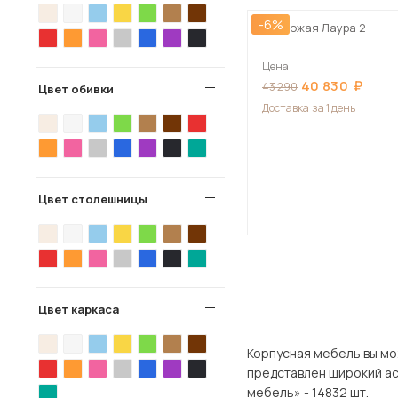
-6%
Прихожая Лаура 2
Цена
40 830
43 290
Цвет обивки
Доставка
за 1 день
Цвет столешницы
Цвет каркаса
Корпусная мебель вы можете куп
представлен широкий ассортимент то
мебель» - 14832 шт.