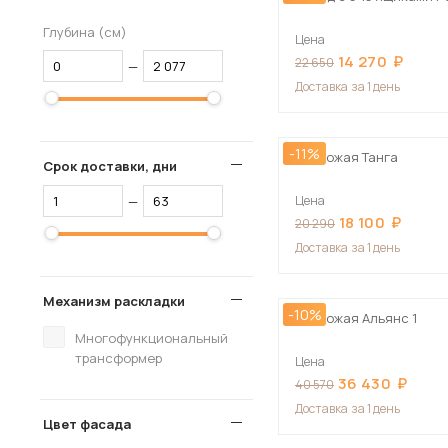
Глубина (см)
Цена
14 270
22 650
—
Доставка
за 1 день
-11%
Прихожая Танга
Срок доставки, дни
—
Цена
18 100
20 290
Доставка
за 1 день
Механизм раскладки
-10%
Прихожая Альянс 1
Многофункциональный
трансформер
Цена
36 430
40 570
Доставка
за 1 день
Цвет фасада