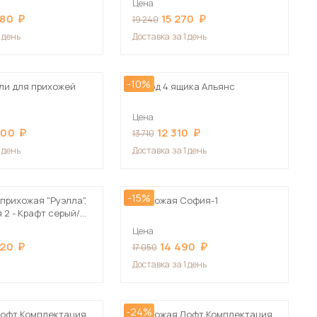
Цена
Сначала дорогие
680
15 270
19 240
1 день
Доставка
за 1 день
-10%
ли для прихожей
Комод 4 ящика Альянс
 мебель для гостиных
Цена
200
12 310
13 710
1 день
Доставка
за 1 день
-15%
прихожая "Руэлла",
Прихожая София-1
 2 - Крафт серый/
й
Цена
220
14 490
17 050
Доставка
за 1 день
-24%
Лофт Комплектация
Прихожая Лофт Комплектация