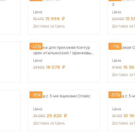
2
Цена
Цена
15 999
15 5
16 470
20 500
Доставка
за 1 день
Доставка
за 
-23%
-7%
Стенка для прихожей Контур
Прихожая 
орех итальянский / оранжевый,
100х210х38 см
Цена
Цена
18 078
16 5
23 502
17 810
Доставка
за 
-15%
-37%
Комод с 3-мя ящиками Спайс
Комод с 3-
Цена
Цена
29 820
10 1
35 080
16 130
Доставка
за 1 день
Доставка
за 