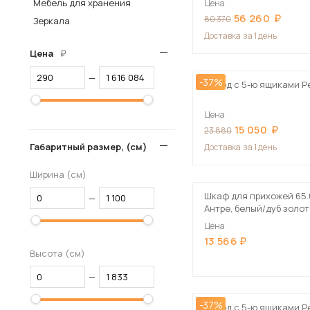
Мебель для хранения
Цена
56 260
Столы и стулья
80 370
Зеркала
Доставка
за 1 день
Шкафы и стеллажи
Пос
Цена
Комоды и тумбы
—
-37%
Вешалки и обувницы
Комод с 5-ю ящиками Р
Гарнитуры
Цена
15 050
23 880
Габаритный размер, (см)
Доставка
за 1 день
Ширина (см)
Шкаф для прихожей 65.
—
Антре, белый/дуб золот
велюр крем
Цена
13 566
Высота (см)
—
-37%
Комод с 5-ю ящиками Р