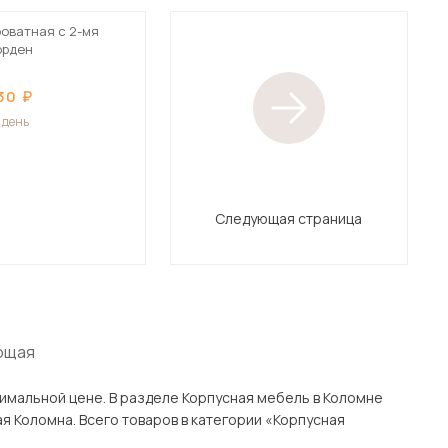
роватная с 2-мя
орден
30
1 день
Следующая страница
ющая
усная мебель в Коломне
ная