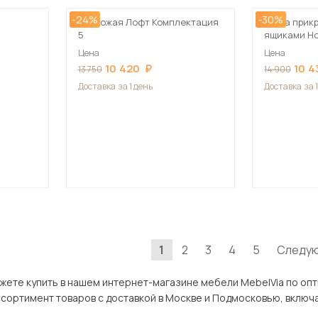
-24%
-30%
Прихожая Лофт Комплектация
Тумба прик
5
ящиками Н
Цена
Цена
10 420
10 4
13 750
14 900
Доставка
за 1 день
Доставка
за 
1
2
3
4
5
Следу
ить в нашем интернет-магазине мебели MebelVia по оптимальной цене. В разделе Корп
варов с доставкой в Москве и Подмосковью, включая Коломна. Всего товаров в категории «Корпус