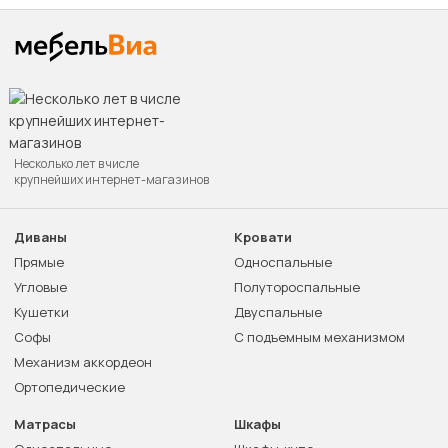
Несколько лет в числе
крупнейших интернет-магазинов
Диваны
Кровати
Прямые
Односпальные
Угловые
Полутороспальные
Кушетки
Двуспальные
Софы
С подъемным механизмом
Механизм аккордеон
Ортопедические
Матрасы
Шкафы