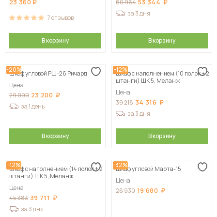
23 360
53 344
60 964
за 3 дня
7
отзывов
В корзину
В корзину
-20%
-12%
Шкаф угловой РШ-26 Ричард
Шкаф с наполнением (10 полок + 2
штанги) ШК 5, Меланж
Цена
Цена
23 200
29 000
34 316
39 218
за 1 день
за 3 дня
В корзину
В корзину
-12%
-32%
Шкаф с наполнением (14 полок + 2
Шкаф угловой Марта-15
штанги) ШК 5, Меланж
Цена
Цена
19 680
28 930
39 711
45 383
за 3 дня