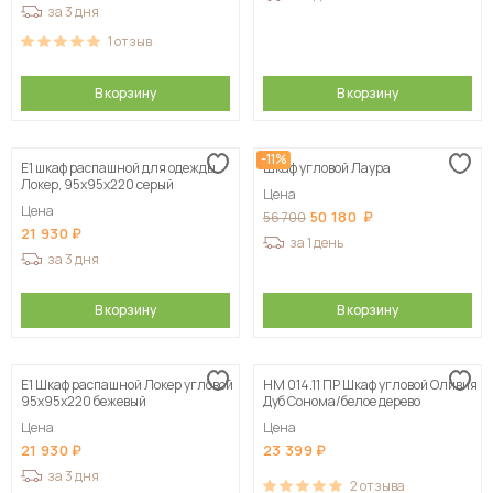
за 3 дня
1
отзыв
В корзину
В корзину
-11%
Е1 шкаф распашной для одежды
Шкаф угловой Лаура
Локер, 95х95х220 серый
Цена
Цена
50 180
56 700
21 930
за 1 день
за 3 дня
В корзину
В корзину
Е1 Шкаф распашной Локер угловой
НМ 014.11 ПР Шкаф угловой Оливия
95x95x220 бежевый
Дуб Сонома/белое дерево
Цена
Цена
21 930
23 399
за 3 дня
2
отзыва