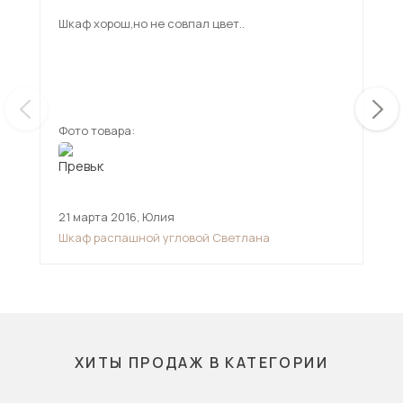
Шкаф хорош,но не совпал цвет..
Фото товара:
Фот
21 марта 2016
,
Юлия
4 д
Шкаф распашной угловой Светлана
Шка
ХИТЫ ПРОДАЖ В КАТЕГОРИИ