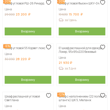
-20%
-20%
Шкаф угловой РШ-26 Ричард
Шкаф угловой Фьюжн ШКУ-04
Цена
Цена
23 200
15 700
29 000
19 630
за 1 день
В корзину
В корзину
-6%
Шкаф угловой 55 Корвет люкс
Е1 шкаф распашной для одежды
Локер, 95х95х220 бежевый
Цена
Цена
28 220
30 090
21 930
за 3 дня
В корзину
В корзину
-12%
Шкаф распашной угловой
Шкаф с наполнением (22 полки + 2
Светлана
штанги) ШК 5, Меланж
Цена
Цена