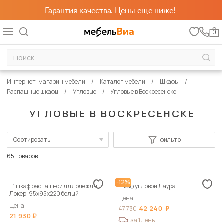
Гарантия качества. Цены еще ниже!
0
Интернет-магазин мебели
Каталог мебели
Шкафы
Распашные шкафы
Угловые
Угловые в Воскресенске
УГЛОВЫЕ В ВОСКРЕСЕНСКЕ
Сортировать
фильтр
По популярности
65 товаров
Сначала дешевые
-12%
Е1 шкаф распашной для одежды
Шкаф угловой Лаура
Сначала дорогие
Локер, 95х95х220 белый
Цена
Цена
42 240
47 730
21 930
за 1 день