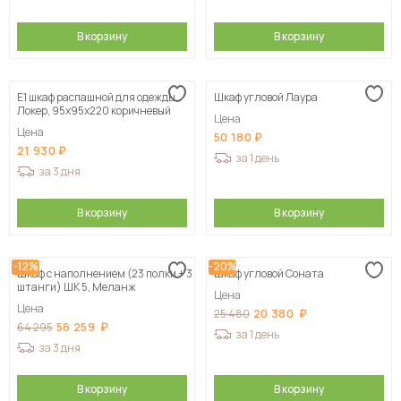
В корзину
В корзину
Е1 шкаф распашной для одежды
Шкаф угловой Лаура
Локер, 95х95х220 коричневый
Цена
Цена
50 180
21 930
за 1 день
за 3 дня
В корзину
В корзину
-12%
-20%
Шкаф с наполнением (23 полки + 3
Шкаф угловой Соната
штанги) ШК 5, Меланж
Цена
Цена
20 380
25 480
56 259
64 295
за 1 день
за 3 дня
В корзину
В корзину