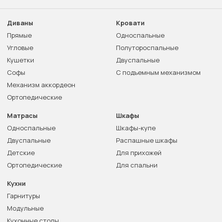
Диваны
Кровати
Прямые
Односпальные
Угловые
Полутороспальные
Кушетки
Двуспальные
Софы
С подъемным механизмом
Механизм аккордеон
Ортопедические
Матрасы
Шкафы
Односпальные
Шкафы-купе
Двуспальные
Распашные шкафы
Детские
Для прихожей
Ортопедические
Для спальни
Кухни
Гарнитуры
Модульные
Кухонные столы