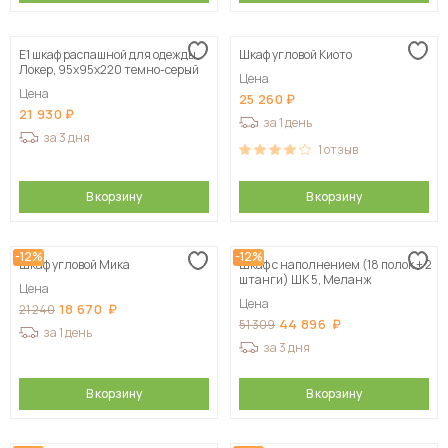
Е1 шкаф распашной для одежды
Шкаф угловой Киото
Локер, 95х95х220 темно-серый
Цена
Цена
25 260
21 930
за 1 день
за 3 дня
1
отзыв
В корзину
В корзину
-12%
-12%
Шкаф угловой Мика
Шкаф с наполнением (18 полок + 2
штанги) ШК 5, Меланж
Цена
Цена
18 670
21 240
44 896
51 309
за 1 день
за 3 дня
В корзину
В корзину