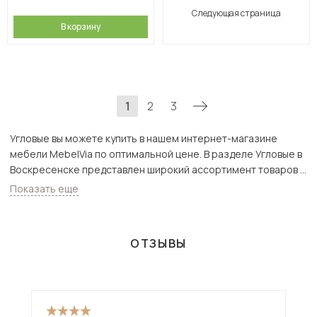
Следующая страница
В корзину
1
2
3
Угловые вы можете купить в нашем интернет-магазине
мебели MebelVia по оптимальной цене. В разделе Угловые в
Воскресенске представлен широкий ассортимент товаров с
доставкой в Москве и Подмосковью, включая Воскресенск.
Показать еще
Всего товаров в категории «Угловые» - 65 шт.
ОТЗЫВЫ