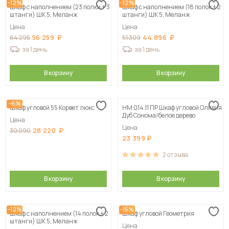
-12%
-12%
Шкаф с наполнением (23 полки + 3
Шкаф с наполнением (18 полок + 2
штанги) ШК 5, Меланж
штанги) ШК 5, Меланж
Цена
Цена
56 259
44 896
64 295
51 309
за 1 день
за 1 день
В корзину
В корзину
-6%
Шкаф угловой 55 Корвет люкс
НМ 014.11 ПР Шкаф угловой Оливия
Дуб Сонома/белое дерево
Цена
Цена
28 220
30 090
23 399
2
отзыва
В корзину
В корзину
-12%
-15%
Шкаф с наполнением (14 полок + 2
Шкаф угловой Геометрия
штанги) ШК 5, Меланж
Цена