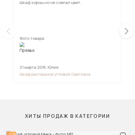
Шкаф хорош,но не совпал цвет..
Фото товара:
Фот
21 марта 2016
,
Юлия
4 д
Шкаф распашной угловой Светлана
Шка
ХИТЫ ПРОДАЖ В КАТЕГОРИИ
-12%