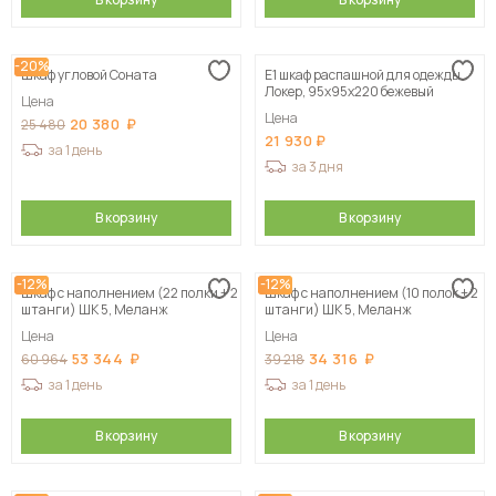
-20%
Шкаф угловой Соната
Е1 шкаф распашной для одежды
Локер, 95х95х220 бежевый
Цена
Цена
20 380
25 480
21 930
за 1 день
за 3 дня
В корзину
В корзину
-12%
-12%
Шкаф с наполнением (22 полки + 2
Шкаф с наполнением (10 полок + 2
штанги) ШК 5, Меланж
штанги) ШК 5, Меланж
Цена
Цена
53 344
34 316
60 964
39 218
за 1 день
за 1 день
В корзину
В корзину