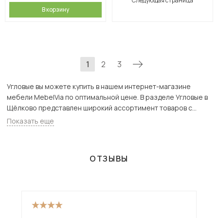
Следующая страница
В корзину
1
2
3
Угловые вы можете купить в нашем интернет-магазине
мебели MebelVia по оптимальной цене. В разделе Угловые в
Щёлково представлен широкий ассортимент товаров с
доставкой в Москве и Подмосковью, включая Щёлково.
Показать еще
Всего товаров в категории «Угловые» - 65 шт.
ОТЗЫВЫ