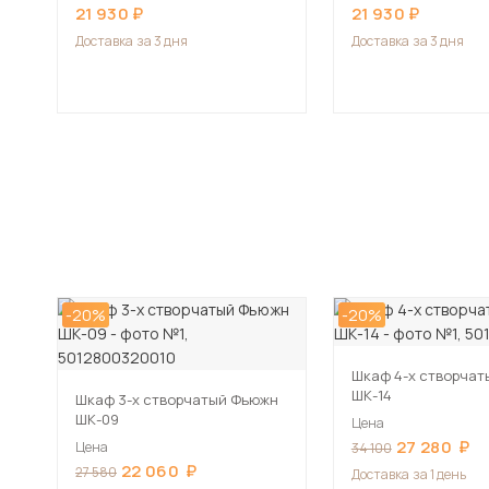
21 930
21 930
Доставка
за 3 дня
Доставка
за 3 дня
-20%
-20%
Шкаф 4-х створча
ШК-14
Шкаф 3-х створчатый Фьюжн
ШК-09
Цена
27 280
Цена
34 100
22 060
27 580
Доставка
за 1 день