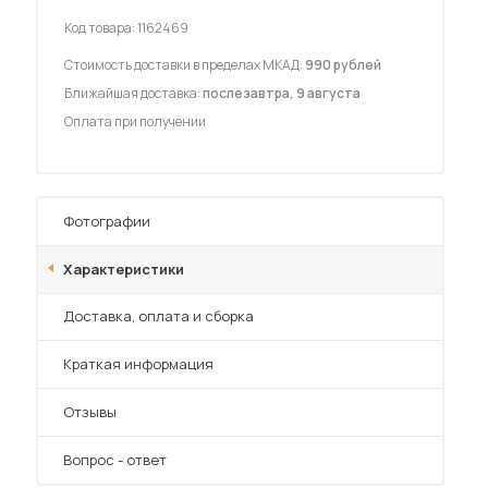
Код товара:
1162469
Стоимость доставки в пределах МКАД:
990 рублей
Ближайшая доставка:
послезавтра, 9 августа
Оплата при получении
 мебель для гостиных
Фотографии
Характеристики
Преимущества
Доставка, оплата и сборка
Краткая информация
Отзывы
Вопрос - ответ