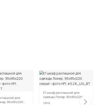
Е1 шкаф распашной для
Е
одежды Локер, 95х95х220
о
аспашной для
серый
б
кер, 95х95х220
Цена
Ц