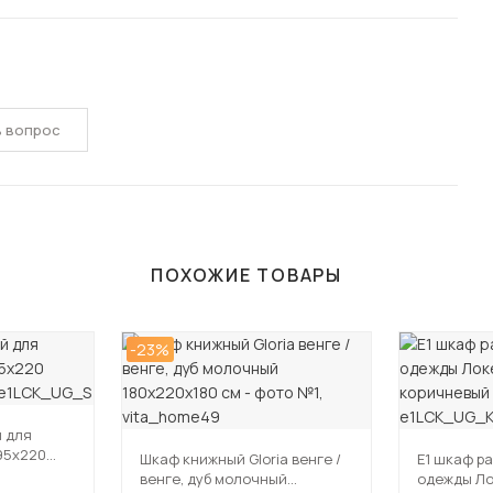
ь вопрос
ПОХОЖИЕ ТОВАРЫ
-23%
 для
95х220
Шкаф книжный Gloria венге /
Е1 шкаф р
венге, дуб молочный
одежды Ло