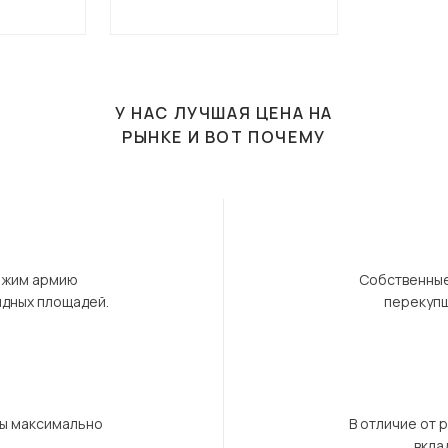
У НАС ЛУЧШАЯ ЦЕНА НА
РЫНКЕ И ВОТ ПОЧЕМУ
ержим армию
Собственные
ндных площадей.
перекупщ
бы максимально
В отличие от 
вкла