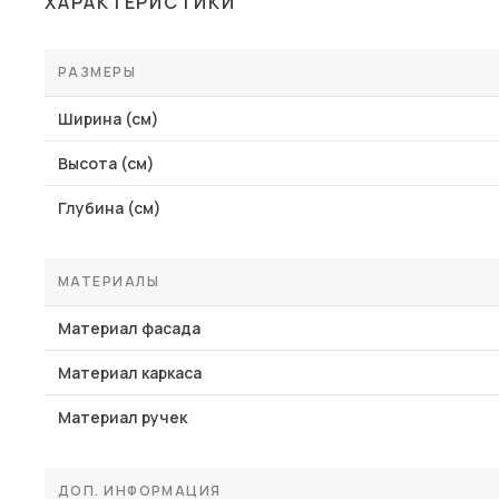
ХАРАКТЕРИСТИКИ
Столы и стулья
Шкафы и стеллажи
РАЗМЕРЫ
Пос
Комоды и тумбы
Ширина (см)
Вешалки и обувницы
Высота (см)
Гарнитуры
Глубина (см)
МАТЕРИАЛЫ
Материал фасада
Материал каркаса
Материал ручек
ДОП. ИНФОРМАЦИЯ