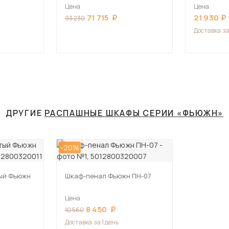
180х220х180 см
коричнев
Цена
Цена
71 715
21 930
93 230
Доставка
за
ДРУГИЕ
РАСПАШНЫЕ ШКАФЫ СЕРИИ «ФЬЮЖН»
-20%
тый Фьюжн
Шкаф-пенал Фьюжн ПН-07
Цена
8 450
10 560
Доставка
за 1 день