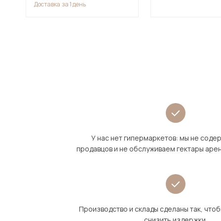
Доставка
за 1 день
У нас нет гипермаркетов: мы не сод
продавцов и не обслуживаем гектары аре
Производство и склады сделаны так, что
снизить издержки.