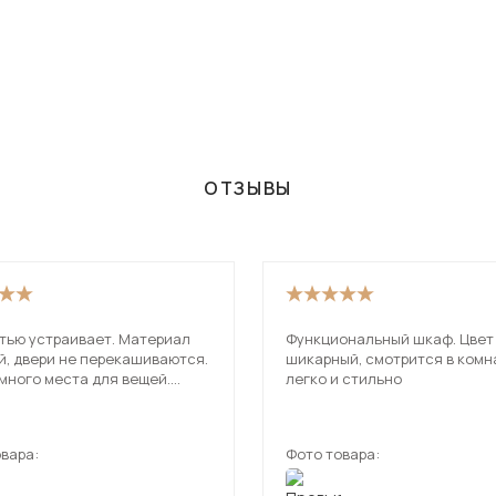
ОТЗЫВЫ
тью устраивает. Материал
Функциональный шкаф. Цвет
й, двери не перекашиваются.
шикарный, смотрится в комн
много места для вещей.
легко и стильно
л сам – инструкция
ая. Рекомендую!
вара:
Фото товара: