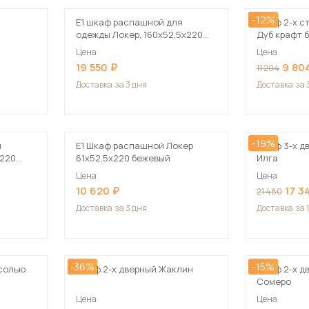
-12%
Е1 шкаф распашной для
Шкаф 2-х с
одежды Локер, 160х52,5х220
Дуб крафт 
белый
Цена
Цена
19 550
9 80
11 204
Доставка
за 3 дня
Доставка
за 
-19%
я
Е1 Шкаф распашной Локер
Шкаф 3-х д
х220
61x52,5x220 бежевый
Илга
Цена
Цена
10 620
17 3
21 480
Доставка
за 3 дня
Доставка
за 
-36%
-15%
есолью
Шкаф 2-х дверный Жаклин
Шкаф 2-х д
Сомеро
Цена
Цена