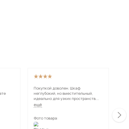
Покупкой доволен. Шкаф
Соб
ате
неглубокий, но вместительный,
быс
идеально для узких пространств.
бес
Материал не пахнет, кромка без
при
ещё
ещ
заусенцев. Собирал сам, проблем не
возникло. За такую цену – отличное
Фото товара:
Фот
качество.