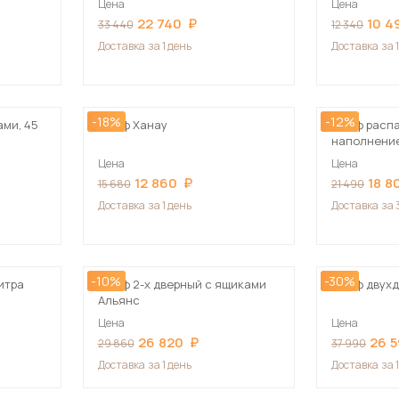
Цена
Цена
Посмотреть все шкафы
22 740
10 4
33 440
12 340
Посмотреть все кровати
Доставка
за 1 день
Доставка
за 
мотреть все кухни и столовые группы
Все товары распродажи
Посмотреть все диваны
-18%
-12%
ами, 45
Шкаф Ханау
Шкаф расп
Посмотреть всю
наполнение
ящика + шта
Цена
Цена
Белый
12 860
18 8
15 680
21 490
Доставка
за 1 день
Доставка
за 
-10%
-30%
итра
Шкаф 2-х дверный с ящиками
Шкаф двухд
Альянс
Цена
Цена
26 820
26 
29 860
37 990
Доставка
за 1 день
Доставка
за 