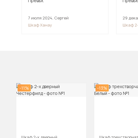
7 июля 2024
,
Сергей
29 дек
Шкаф Ханау
Шкаф 2
Сомер
-11%
-13%
Шкаф 2-х дверный
Шкаф трехстворчат