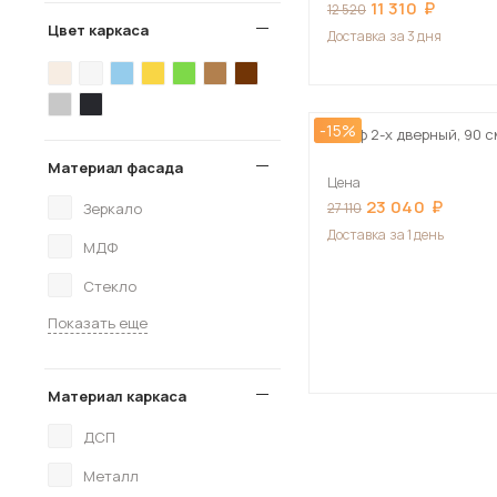
11 310
12 520
Цвет каркаса
Доставка
за 3 дня
-15%
Шкаф 2-х дверный, 90 
Материал фасада
Цена
23 040
Зеркало
27 110
Доставка
за 1 день
МДФ
Стекло
Показать еще
Материал каркаса
ДСП
Металл