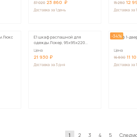
23 860
12 9
37 020
15 280
Доставка
за 1 день
Доставка
за 
-34%
см Люкс
Е1 шкаф распашной для
Шкаф 1-две
одежды Локер, 95х95х220
серый
Цена
Цена
21 930
11 1
16 890
Доставка
за 3 дня
Доставка
за 
1
2
3
4
5
Следу