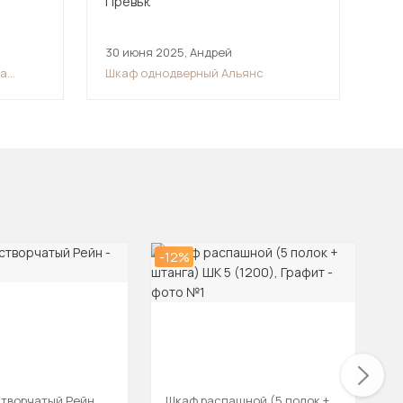
30 июня 2025
,
Андрей
26 
ра
Шкаф однодверный Альянс
Шка
-12%
-6
створчатый Рейн
Шкаф распашной (5 полок +
К