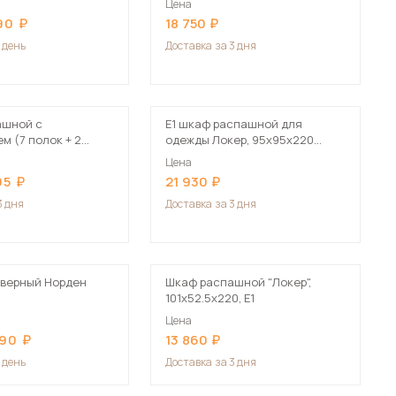
Цена
Сначала дорогие
90
18 750
1 день
Доставка
за 3 дня
ашной с
Е1 шкаф распашной для
 мебель для гостиных
м (7 полок + 2
одежды Локер, 95х95х220
нга) ШК 5 (1200),
белый
Цена
05
21 930
3 дня
Доставка
за 3 дня
верный Норден
Шкаф распашной "Локер",
101х52.5х220, Е1
Цена
590
13 860
1 день
Доставка
за 3 дня