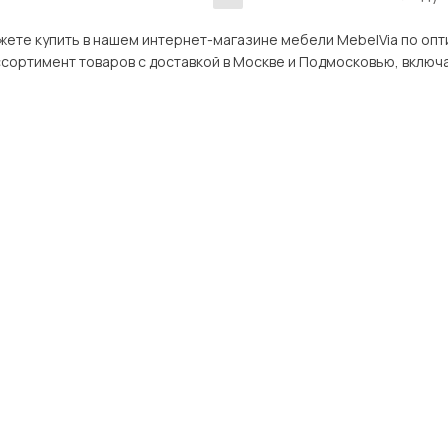
ть в нашем интернет-магазине мебели MebelVia по оптимальной цене. В разделе Расп
варов с доставкой в Москве и Подмосковью, включая Можайск. Всего товаров в категории «Распаш