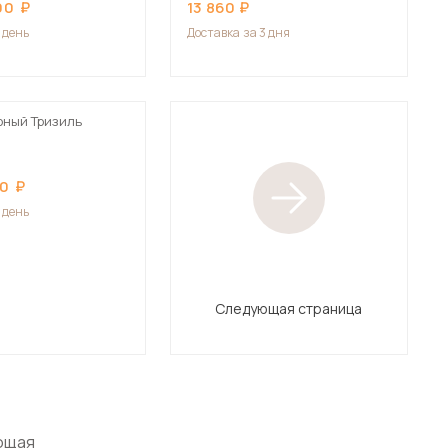
90
13 860
1 день
Доставка
за 3 дня
рный Тризиль
00
1 день
Следующая страница
ющая