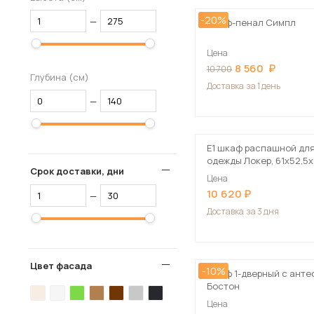
-20%
—
Шкаф-пенал Симпл
Цена
8 560
10 700
Глубина (см)
Доставка
за 1 день
—
Е1 шкаф распашной дл
одежды Локер, 61х52,5
Срок доставки, дни
белый
Цена
10 620
—
Доставка
за 3 дня
Цвет фасада
-10%
Шкаф 1-дверный с ант
Бостон
Цена