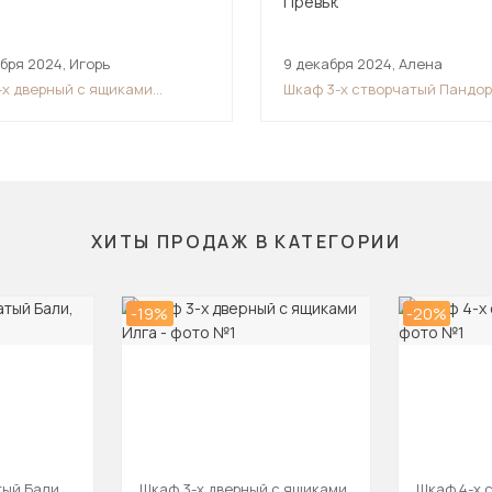
абря 2024
,
Игорь
9 декабря 2024
,
Алена
-х дверный с ящиками
Шкаф 3-х створчатый Пандо
о
ШК-06, Кашемир, Айриш
ХИТЫ ПРОДАЖ В КАТЕГОРИИ
-19%
-20%
ый Бали,
Шкаф 3-х дверный с ящиками
Шкаф 4-х 