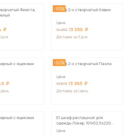
-10%
творчатый Фиеста,
Шкаф 2-х створчатый Кевин
белый
Цена
4
13 050
14 450
3 дня
Доставка
за 3 дня
-32%
верный с ящиками
Шкаф 2-х створчатый Паола
Цена
40
13 365
19 670
1 день
Доставка
за 1 день
верный с ящиками
Е1 шкаф распашной для
одежды Локер, 101х52,5х220
бежевый
Цена