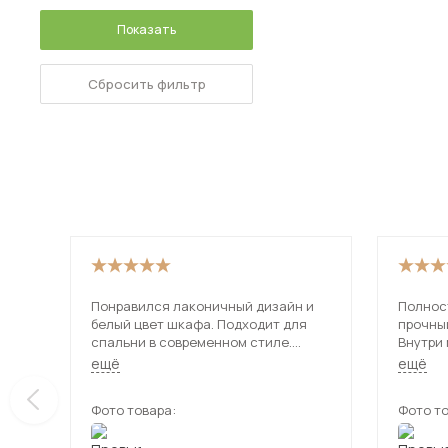
Показать
Сбросить фильтр
Понравился лаконичный дизайн и
Полнос
белый цвет шкафа. Подходит для
прочны
спальни в современном стиле.
Внутри 
Полки прочные, двери закрываются
Собира
ещё
ещё
плотно.
понятн
Фото товара:
Фото то