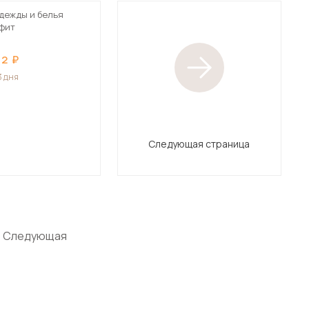
дежды и белья
афит
82
3 дня
Следующая страница
Следующая