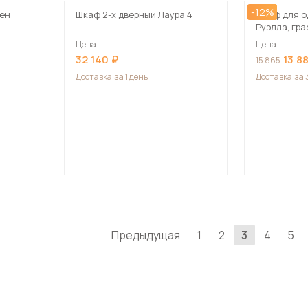
-12%
ден
Шкаф 2-х дверный Лаура 4
Шкаф для о
Руэлла, гр
Цена
Цена
32 140
13 8
15 865
Доставка
за 1 день
Доставка
за 
Предыдущая
1
2
3
4
5