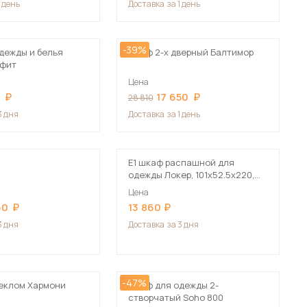
1 день
Доставка
за 1 день
-39%
дежды и белья
Шкаф 2-х дверный Балтимор
афит
Цена
3
17 650
28 810
 мебель для гостиных
3 дня
Доставка
за 1 день
Е1 шкаф распашной для
одежды Локер, 101х52.5х220,
коричневый
Цена
50
13 860
3 дня
Доставка
за 3 дня
-47%
еклом Хармони
Шкаф для одежды 2-
створчатый Soho 800