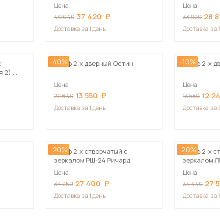
Цена
Цена
37 420
28 
40 040
33 920
Доставка
за 1 день
Доставка
за 
-40%
-10%
с
Шкаф 2-х дверный Остин
Шкаф 2-х д
 2),
Цена
Цена
13 550
12 2
22 640
13 550
Доставка
за 1 день
Доставка
за 
-20%
-20%
Шкаф 2-х створчатый с
Шкаф 2-х с
зеркалом РШ-24 Ричард
зеркалом Л
Цена
Цена
27 400
27 
34 250
34 440
Доставка
за 1 день
Доставка
за 