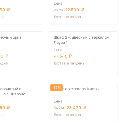
Цена
830
12 500
23 750
1 день
Доставка
за 1 день
верный Бриз
Шкаф 2-х дверный с зеркалом
Лаура 1
Цена
40
41 540
3 дня
Доставка
за 1 день
-17%
творчатый с
Шкаф со стеклом Киото
Ш-23 Ливорно
Цена
550
28 470
34 240
1 день
Доставка
за 1 день