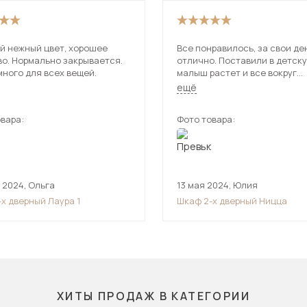
й нежный цвет, хорошее
Все понравилось, за свои де
во. Нормально закрывается.
отлично. Поставили в детск
ного для всех вещей.
малыш растет и все вокруг
разносит, это то что нужно!
ещё
Вместительный и простой
вара:
Фото товара:
 2024
,
Ольга
13 мая 2024
,
Юлия
х дверный Лаура 1
Шкаф 2-х дверный Ницца
ХИТЫ ПРОДАЖ В КАТЕГОРИИ