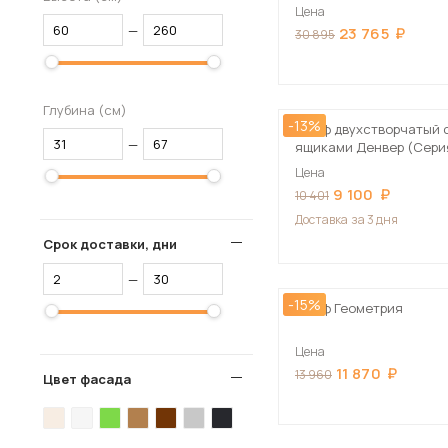
Цена
—
23 765
30 895
Глубина (см)
-13%
Шкаф двухстворчатый 
—
ящиками Денвер (Серия
Белый
Цена
9 100
10 401
Доставка
за 3 дня
Срок доставки, дни
—
-15%
Шкаф Геометрия
Цена
11 870
13 960
Цвет фасада