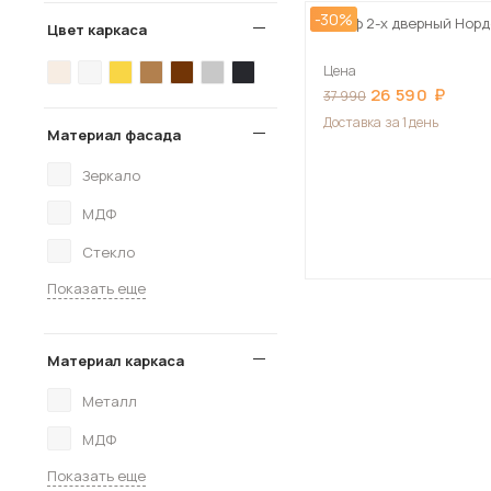
-30%
Шкаф 2-х дверный Нор
Цвет каркаса
Цена
26 590
37 990
Доставка
за 1 день
Материал фасада
Зеркало
МДФ
Стекло
Показать еще
Материал каркаса
Металл
МДФ
Показать еще