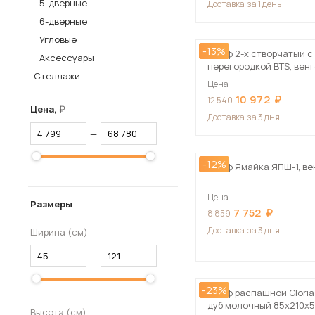
5-дверные
Доставка
за 1 день
Столы и стулья
6-дверные
Угловые
Шкафы и стеллажи
-13%
Пос
Шкаф 2-х створчатый с
Аксессуары
Комоды и тумбы
перегородкой BTS, вен
Стеллажи
Цена
Вешалки и обувницы
10 972
12 540
Гарнитуры
Цена,
Доставка
за 3 дня
—
-12%
Шкаф Ямайка ЯПШ-1, ве
Цена
Размеры
7 752
8 859
Доставка
за 3 дня
Ширина (см)
—
-23%
Шкаф распашной Gloria 
дуб молочный 85х210х5
Высота (см)