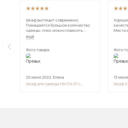
Шкаф выглядит современно.
Хороши
Помещается большое количество
качест
одежды, плюс можно повесить
Места м
несколько пуховиков. Очень
ещё
понравились выдвижные маленькие
ящички для мелких предметов.
Фото товара:
Фото то
20 июня 2022
,
Елена
13 июня
Шкаф для одежды НМ 014.07 с
Шкаф 2-
ящиками «Фанк» Дуб сонома/белый
скандинавский