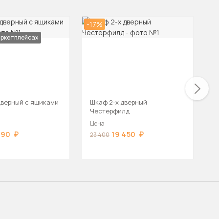
-17%
-3
аркетплейсах
дверный с ящиками
Шкаф 2-х дверный
Ш
Честерфилд
М
Цена
Ц
990
19 450
23 400
2