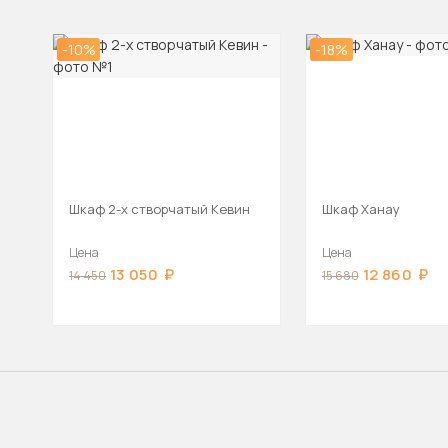
-10%
-18%
Шкаф 2-х створчатый Кевин
Шкаф Ханау
Цена
Цена
13 050
12 860
14 450
15 680