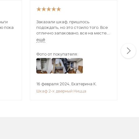
ньги
Заказали шкаф, пришлось
Шка
ую пока
подождать, но это стоило того. Все
сов
отлично запаковано, все на месте.
и о
Мегафункцианальный, удобный для
осо
ещё
ещ
ребенка. Я в восторге.
как
Цена=качество. Спасибо.
на 
Фото от покупателя:
Фот
пох
16 февраля 2024
,
Екатерина К.
2 с
Шкаф 2-х дверный Ницца
Шка
Со