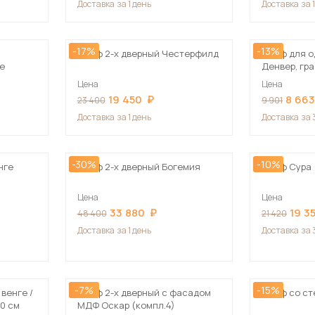
Доставка
за 1 день
Доставка
за 
Посмотреть все шкафы
Посмотреть все кровати
-17%
-13%
мотреть все кухни и столовые группы
Шкаф 2-х дверный Честерфилд
Шкаф для о
Все товары распродажи
Посмотреть все диваны
ге
Денвер, гр
Цена
Цена
19 450
8 66
23 400
9 901
Посмотреть всю
Доставка
за 1 день
Доставка
за 
-30%
-10%
нге
Шкаф 2-х дверный Богемия
Шкаф Сура
Цена
Цена
33 880
19 3
48 400
21 420
Доставка
за 1 день
Доставка
за 
-7%
-15%
венге /
Шкаф 2-х дверный с фасадом
Шкаф со ст
0 см
МДФ Оскар (компл.4)