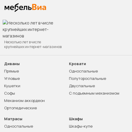
Несколько лет в числе
крупнейших интернет-магазинов
Диваны
Кровати
Прямые
Односпальные
Угловые
Полутороспальные
Кушетки
Двуспальные
Софы
С подъемным механизмом
Механизм аккордеон
Ортопедические
Матрасы
Шкафы
Односпальные
Шкафы-купе