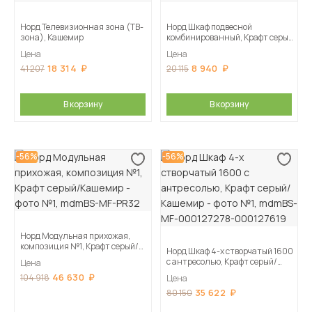
Норд Телевизионная зона (ТВ-
Норд Шкаф подвесной
зона), Кашемир
комбинированный, Крафт серый/
Кашемир
Цена
Цена
18 314
8 940
41 207
20 115
В корзину
В корзину
-56%
-56%
Норд Модульная прихожая,
композиция №1, Крафт серый/
Норд Шкаф 4-х створчатый 1600
Кашемир
с антресолью, Крафт серый/
Цена
Кашемир
46 630
104 918
Цена
35 622
80 150