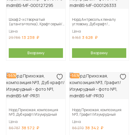
Шкаф 2-х створчатый
Норд Антресоль к пеналу
(штанга+полка), Крафт серый/
угловому, Дуб крафт/
Кашемир
Изумрудный
Цена
Цена
13 238
3 628
29 786
8 163
В корзину
В корзину
-56%
-56%
Норд Прихожая, композиция
Норд Прихожая, композиция
№3, Дуб крафт/Изумрудный
№3, Графит/Изумрудный
Цена
Цена
38 572
38 342
86 787
86 270