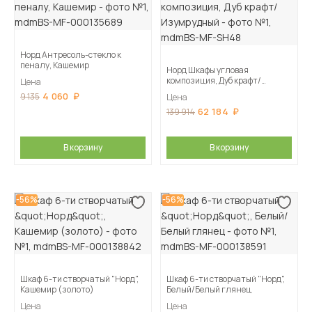
Норд Антресоль-стекло к
пеналу, Кашемир
Норд Шкафы угловая
композиция, Дуб крафт/
Цена
Изумрудный
4 060
9 135
Цена
62 184
139 914
В корзину
В корзину
-56%
-56%
Шкаф 6-ти створчатый "Норд",
Шкаф 6-ти створчатый "Норд",
Кашемир (золото)
Белый/Белый глянец
Цена
Цена