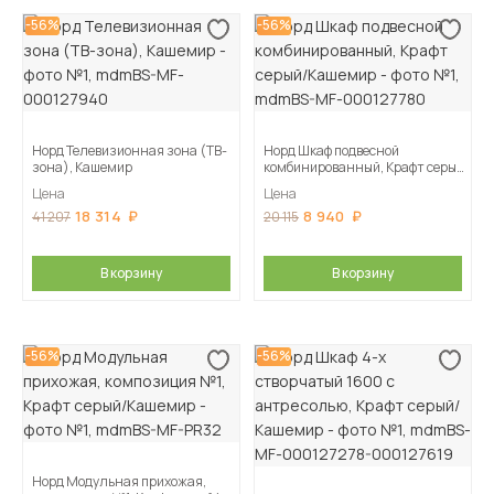
-56%
-56%
Норд Телевизионная зона (ТВ-
Норд Шкаф подвесной
зона), Кашемир
комбинированный, Крафт серый/
Кашемир
Цена
Цена
18 314
8 940
41 207
20 115
В корзину
В корзину
-56%
-56%
Норд Модульная прихожая,