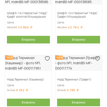
Шкаф 6-ти створчатый "Норд",
Шкаф 6-ти створчатый "Норд",
Крафт золотой/Изумрудный
Графит/Изумрудный
Цена
Цена
43 866
42 784
98 699
96 264
В корзину
В корзину
-56%
-56%
Норд Терминал (Кашемир)
Норд Терминал (Графит)
Цена
Цена
6 552
6 198
14 742
13 946
В корзину
В корзину