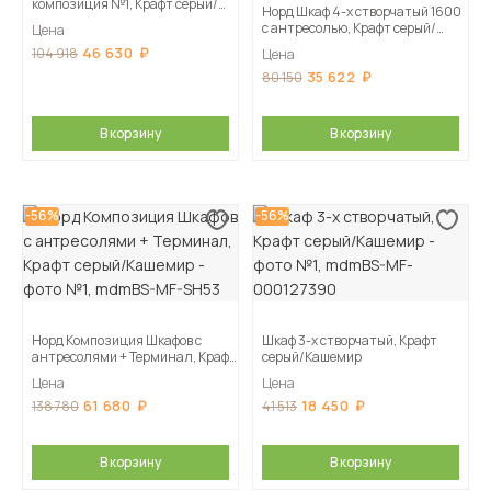
композиция №1, Крафт серый/
Норд Шкаф 4-х створчатый 1600
Кашемир
с антресолью, Крафт серый/
Цена
Кашемир
46 630
104 918
Цена
35 622
80 150
В корзину
В корзину
-56%
-56%
Норд Композиция Шкафов с
Шкаф 3-х створчатый, Крафт
антресолями + Терминал, Крафт
серый/Кашемир
серый/Кашемир
Цена
Цена
61 680
18 450
138 780
41 513
В корзину
В корзину