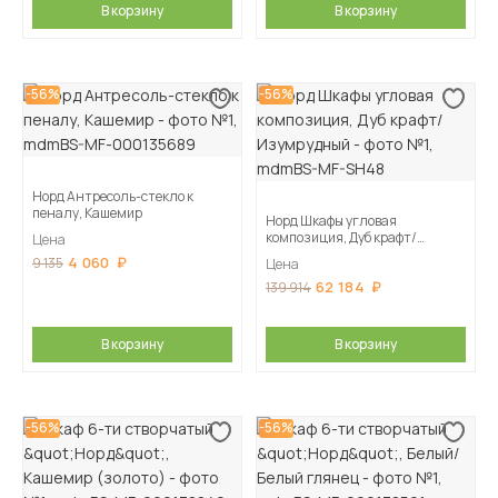
В корзину
В корзину
-56%
-56%
Норд Антресоль-стекло к
пеналу, Кашемир
Норд Шкафы угловая
композиция, Дуб крафт/
Цена
Изумрудный
4 060
9 135
Цена
62 184
139 914
В корзину
В корзину
-56%
-56%