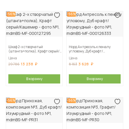
-56%
-56%
Шкаф 2-х створчатый
Норд Антресоль к пеналу
(штанга+полка), Крафт серый/
угловому, Дуб крафт/
Кашемир
Изумрудный
Цена
Цена
13 238
3 628
29 786
8 163
В корзину
В корзину
-56%
-56%