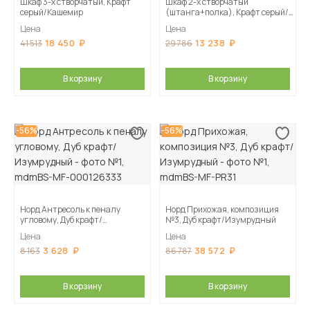
Шкаф 3-х створчатый, Крафт
Шкаф 2-х створчатый
серый/Кашемир
(штанга+полка), Крафт серый/
Кашемир
Цена
Цена
18 450
13 238
41 513
29 786
В корзину
В корзину
-56%
-56%
Норд Антресоль к пеналу
Норд Прихожая, композиция
угловому, Дуб крафт/
№3, Дуб крафт/Изумрудный
Изумрудный
Цена
Цена
3 628
38 572
8 163
86 787
В корзину
В корзину