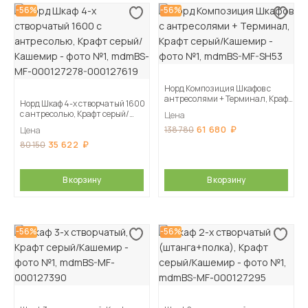
-56%
-56%
Норд Композиция Шкафов с
антресолями + Терминал, Крафт
Норд Шкаф 4-х створчатый 1600
серый/Кашемир
с антресолью, Крафт серый/
Цена
Кашемир
61 680
138 780
Цена
35 622
80 150
В корзину
В корзину
-56%
-56%