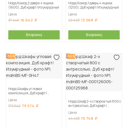
Норд Комод 2 двери 4 ящика
Норд Комод 1 дверь 4 ящика
(1600), Дуб крафт/Изумрудный
(1200), Дуб крафт/Изумрудный
Цена
Цена
16 642
13 068
37 445
29 403
В корзину
В корзину
-56%
-56%
Норд Шкафы угловая
композиция, Дуб крафт/
Изумрудный
Цена
Норд Шкаф 2-х створчатый 800 с
79 574
антресолью, Дуб крафт/
179 042
Изумрудный
Цена
19 748
44 433