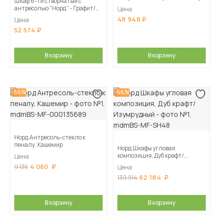
Шкаф 6-ти створчатый с
антресолью "Норд" - Графит/
Цена
Изумрудный
48 948
Цена
52 574
В корзину
В корзину
-56%
-56%
Норд Антресоль-стекло к
пеналу, Кашемир
Норд Шкафы угловая
композиция, Дуб крафт/
Цена
Изумрудный
4 060
9 135
Цена
62 184
139 914
В корзину
В корзину