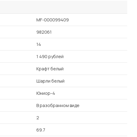
MF-000099409
982061
14
1 490 рублей
Крафт белый
Шарли белый
Юниор-4
В разобранном виде
2
69.7