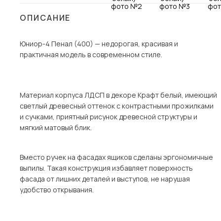
Столы и стулья
ОПИСАНИЕ
Шкафы и стеллажи
Пос
Юниор-4 Пенал (400) — недорогая, красивая и
Комоды и тумбы
практичная модель в современном стиле.
Вешалки и обувницы
Гарнитуры
Материал корпуса ЛДСП в декоре Крафт белый, имеющий
светлый древесный оттенок с контрастными прожилками
и сучками, приятный рисунок древесной структуры и
мягкий матовый блик.
Вместо ручек на фасадах ящиков сделаны эргономичные
выпилы. Такая конструкция избавляет поверхность
фасада от лишних деталей и выступов, не нарушая
удобство открывания.