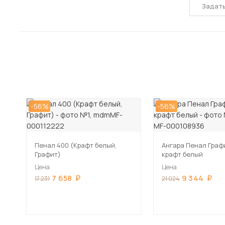
Задат
-56%
-56%
Пенал 400 (Крафт белый,
Ангара Пенал Граф
Графит)
крафт белый
Цена
Цена
7 658
9 344
17 231
21 024