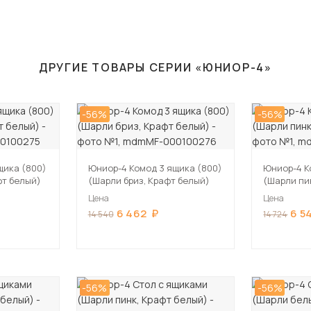
ДРУГИЕ ТОВАРЫ СЕРИИ «ЮНИОР-4»
-56%
-56%
щика (800)
Юниор-4 Комод 3 ящика (800)
Юниор-4 К
фт белый)
(Шарли бриз, Крафт белый)
(Шарли пи
Цена
Цена
6 462
6 5
14 540
14 724
-56%
-56%