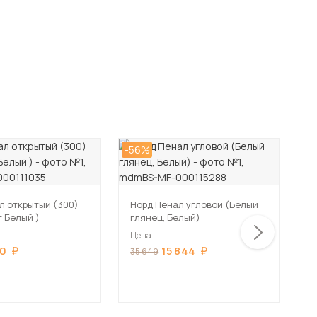
-56%
-5
л открытый (300)
Норд Пенал угловой (Белый
П
т Белый )
глянец, Белый)
И
Цена
Ц
00
15 844
35 649
2