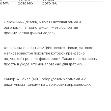
Посмотреть все шкафы
Посмотреть все кровати
мотреть все кухни и столовые группы
Все товары распродажи
Посмотреть все диваны
Лаконичный дизайн, мягкая цветовая гамма и
эргономичная конструкция — это основные
преимущества данной модели.
Посмотреть всю
Фасады выполнены из МДФ в пленке Шарли, матовое
мелкозернистое покрытие которой прекрасно
подчеркнёт рельеф фрезеровки. Такие фасады очень
просты в уходе, что немаловажно для детских.
Юниор-4 Пенал (400) оборудован 5 полками и 2
выдвижными ящиками на шариковых направляющих.