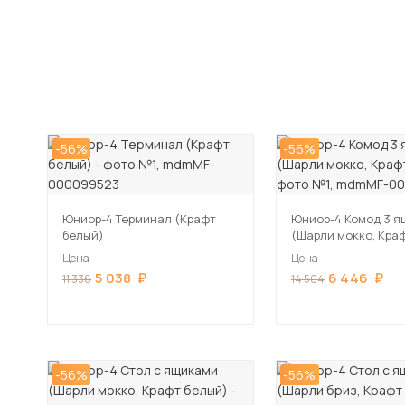
-56%
-56%
Юниор-4 Терминал (Крафт
Юниор-4 Комод 3 я
белый)
(Шарли мокко, Кра
Цена
Цена
5 038
6 446
11 336
14 504
-56%
-56%