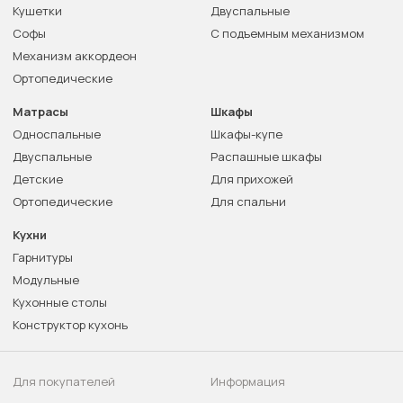
Кушетки
Двуспальные
Софы
С подъемным механизмом
Механизм аккордеон
Ортопедические
Матрасы
Шкафы
Односпальные
Шкафы-купе
Двуспальные
Распашные шкафы
Детские
Для прихожей
Ортопедические
Для спальни
Кухни
Гарнитуры
Модульные
Кухонные столы
Конструктор кухонь
Для покупателей
Информация