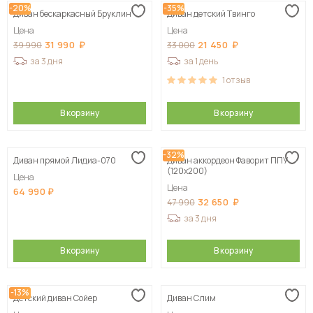
-20%
-35%
Диван бескаркасный Бруклин
Диван детский Твинго
Цена
Цена
31 990
21 450
39 990
33 000
за 3 дня
за 1 день
1
отзыв
В корзину
В корзину
-32%
Диван прямой Лидиа-070
Диван аккордеон Фаворит ППУ
(120х200)
Цена
Цена
64 990
32 650
47 990
за 3 дня
В корзину
В корзину
-13%
Детский диван Сойер
Диван Слим