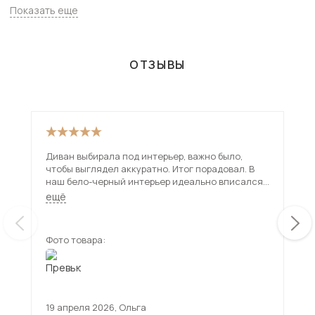
ассортимент товаров с доставкой в Москве и Подмосковью,
Показать еще
включая Лосино-Петровский. Всего товаров в категории
«Мягкая мебель» - 20768 шт.
ОТЗЫВЫ
Диван выбирала под интерьер, важно было,
Див
чтобы выглядел аккуратно. Итог порадовал. В
смо
наш бело-черный интерьер идеально вписался.
не 
С белыми и красными думками - вообще супер.
доб
ещё
ещ
уст
рас
спа
Фото товара:
Фот
19 апреля 2026
,
Ольга
27 