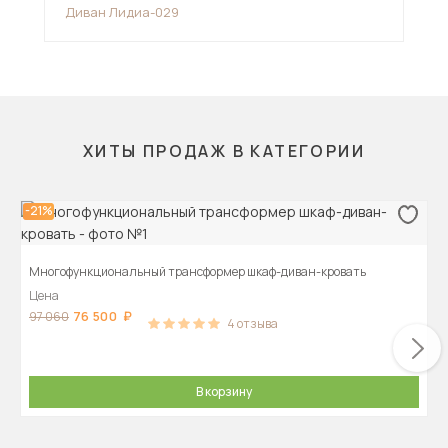
Диван Лидиа-029
Див
ХИТЫ ПРОДАЖ В КАТЕГОРИИ
-21%
Многофункциональный трансформер шкаф-диван-кровать
Цена
76 500
97 060
4
отзыва
В корзину