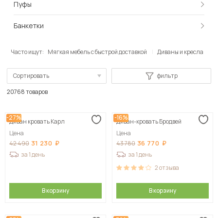
Пуфы
Банкетки
Часто ищут:
Мягкая мебель с быстрой доставкой
Диваны и кресла
Сортировать
фильтр
По популярности
20768 товаров
Сначала дешевые
-27%
-16%
Диван кровать Карл
Диван-кровать Бродвей
Сначала дорогие
Цена
Цена
31 230
36 770
42 490
43 780
за 1 день
за 1 день
2
отзыва
В корзину
В корзину