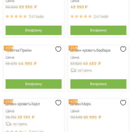
Цена
Цена
69 990
49 990
80 000
3
отзыва
2
отзыва
В корзину
В корзину
-20%
-24%
Кушетка Прайм
Диван-кровать Барбара
Цена
Цена
44 990
40 450
56 470
53 320
за 1 день
В корзину
В корзину
-24%
-40%
Диван-кровать Карл
Диван Марк
Цена
Цена
29 190
65 990
38 310
110 590
за 1 день
2
отзыва