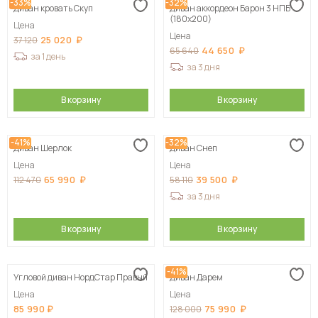
-33%
-32%
Диван кровать Скуп
Диван аккордеон Барон 3 НПБ
(180х200)
Цена
Цена
25 020
37 120
44 650
65 640
за 1 день
за 3 дня
В корзину
В корзину
-41%
-32%
Диван Шерлок
Диван Снеп
Цена
Цена
65 990
39 500
112 470
58 110
за 3 дня
В корзину
В корзину
-41%
Угловой диван НордСтар Правый
Диван Дарем
Цена
Цена
85 990
75 990
128 000