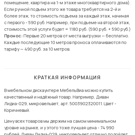
помещение, квартира на 1-м этаже многоквартирного дома).
Если ручной подъем этого же товара требуется на 2-й и
более этаж, то стоимость подъема за каждый этаж, начиная
с первого - 590 руб. Например, при подъеме на второй этаж,
стоимость этой услуги будет = 1180 руб. (590 руб. + 590 руб.)
Пронос:
Первые 20 метров от места выгрузки — бесплатно.
Каждые последующие 10 метров проноса оплачиваются по
тарифу — 490 руб. за 10 метров.
КРАТКАЯ ИНФОРМАЦИЯ
В мебельном дискаунтере МебельВиа можно купить
качественный и надёжный товар. Например, Диван
Лидиа-029, микровельвет, арт. 5003902320011. Цвет -
Коричневый.
Цену всех товаров мы держим на самом минимальном
уровне на рынке, и у этого тоже лучшая цена - 74 990
рублей. Диван Лидиа-029, микровельвет отлично подойдет