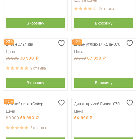
за 1 день
2
отзыва
В корзину
В корзину
-23%
-12%
Диван Эльпида
Диван угловой Лидиа-076
Цена
Цена
30 990
67 990
39 990
77 640
2
отзыва
В корзину
В корзину
-13%
Детский диван Сойер
Диван прямой Лидиа-070
Цена
Цена
69 990
64 990
80 000
3
отзыва