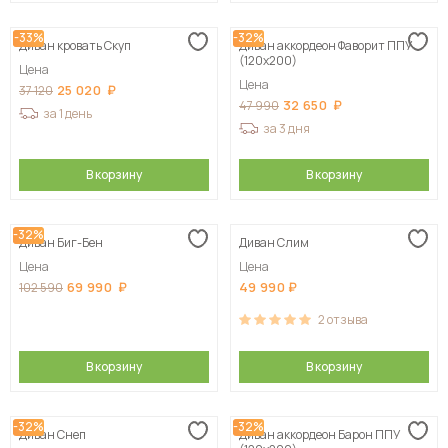
-33%
-32%
Диван кровать Скуп
Диван аккордеон Фаворит ППУ
(120х200)
Цена
Цена
25 020
37 120
32 650
47 990
за 1 день
за 3 дня
В корзину
В корзину
-32%
Диван Биг-Бен
Диван Слим
Цена
Цена
69 990
49 990
102 590
2
отзыва
В корзину
В корзину
-32%
-32%
Диван Снеп
Диван аккордеон Барон ППУ