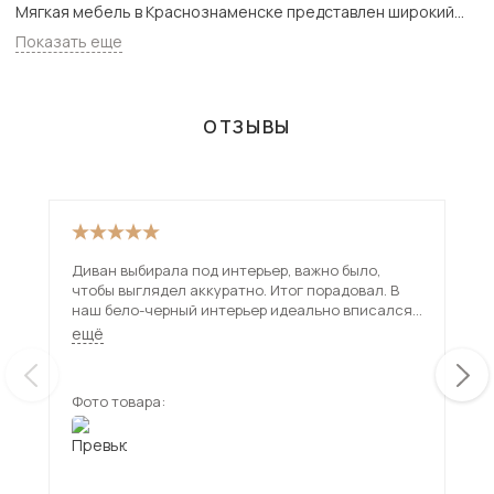
Мягкая мебель в Краснознаменске представлен широкий
ассортимент товаров с доставкой в Москве и Подмосковью,
Показать еще
включая Краснознаменск. Всего товаров в категории
«Мягкая мебель» - 20768 шт.
ОТЗЫВЫ
Диван выбирала под интерьер, важно было,
Див
чтобы выглядел аккуратно. Итог порадовал. В
смо
наш бело-черный интерьер идеально вписался.
не 
С белыми и красными думками - вообще супер.
доб
ещё
ещ
уст
рас
спа
Фото товара:
Фот