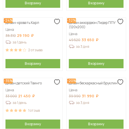
В корзину
В корзину
-24%
-32%
Диван-кровать Карл
Диван аккордеон Лидер ППУ
(120х200)
Цена
Цена
29 190
38 310
33 650
49 520
за 1 день
за 3 дня
2
отзыва
В корзину
В корзину
-35%
-20%
Диван детский Твинго
Диван бескаркасный Бруклин
Цена
Цена
21 450
31 990
33 000
39 990
за 1 день
за 3 дня
1
отзыв
В корзину
В корзину