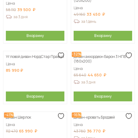
(120х200)
Цена
Цена
39 500
58 110
33 450
49 160
за 3 дня
за 1 день
В корзину
В корзину
-32%
Угловой диван НордСтар Правый
Диван аккордеон Барон 3 НПБ
(180х200)
Цена
Цена
85 990
44 650
65 640
за 3 дня
В корзину
В корзину
-41%
-16%
Диван Шерлок
Диван-кровать Бродвей
Цена
Цена
65 990
36 770
112 470
43 780