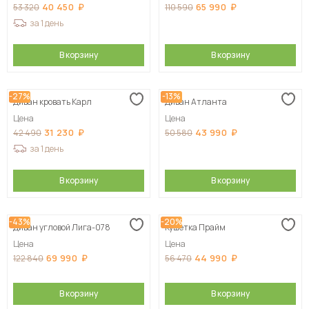
40 450
65 990
53 320
110 590
за 1 день
В корзину
В корзину
-27%
-13%
Диван кровать Карл
Диван Атланта
Цена
Цена
31 230
43 990
42 490
50 580
за 1 день
В корзину
В корзину
-43%
-20%
Диван угловой Лига-078
Кушетка Прайм
Цена
Цена
69 990
44 990
122 840
56 470
В корзину
В корзину