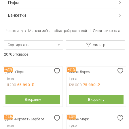
Пуфы
Банкетки
Часто ищут:
Мягкая мебель с быстрой доставкой
Диваны и кресла
Сортировать
фильтр
По популярности
20768 товаров
Сначала дешевые
-41%
-41%
Диван Торн
Диван Дарем
Сначала дорогие
Цена
Цена
65 990
75 990
111 290
128 000
В корзину
В корзину
-24%
-40%
Диван-кровать Барбара
Диван Марк
Цена
Цена