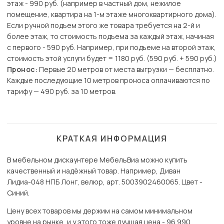
этаж - 990 руб. (например в частный дом, нежилое
помещение, квартира на 1-м этаже многоквартирного дома).
Если ручной подъем этого же товара требуется на 2-й и
более этаж, то стоимость подъема за каждый этаж, начиная
с первого - 590 руб. Например, при подъеме на второй этаж,
стоимость этой услуги будет = 1180 руб. (590 руб. + 590 руб.)
Пронос:
Первые 20 метров от места выгрузки — бесплатно.
Каждые последующие 10 метров проноса оплачиваются по
тарифу — 490 руб. за 10 метров.
КРАТКАЯ ИНФОРМАЦИЯ
В мебельном дискаунтере МебельВиа можно купить
качественный и надёжный товар. Например, Диван
Лидиа-048 НПБ Лонг, велюр, арт. 5003902460065. Цвет -
Синий.
Цену всех товаров мы держим на самом минимальном
уровне на рынке, и у этого тоже лучшая цена - 96 990