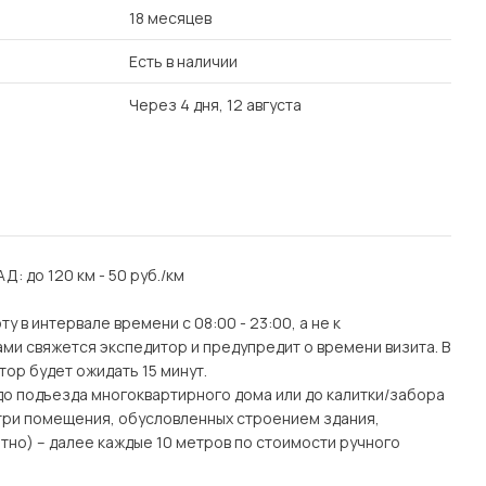
18 месяцев
Есть в наличии
Через 4 дня, 12 августа
АД: до 120 км - 50 руб./км
 в интервале времени с 08:00 - 23:00, а не к
ми свяжется экспедитор и предупредит о времени визита. В
тор будет ожидать 15 минут.
(до подъезда многоквартирного дома или до калитки/забора
утри помещения, обусловленных строением здания,
тно) – далее каждые 10 метров по стоимости ручного