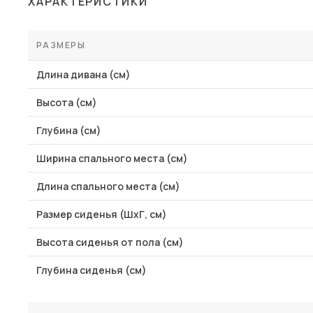
ХАРАКТЕРИСТИКИ
Столы и стулья
Шкафы и стеллажи
РАЗМЕРЫ
Пос
Комоды и тумбы
Длина дивана (см)
Вешалки и обувницы
Высота (см)
Гарнитуры
Глубина (см)
Ширина спального места (см)
Длина спального места (см)
Размер сиденья (ШхГ, см)
Высота сиденья от пола (см)
Глубина сиденья (см)