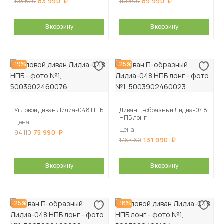
83 990
89 990
103 520
110 590
В корзину
В корзину
-19%
-25%
Угловой диван Лидиа-048 НПБ
Диван П-образный Лидиа-048
НПБ лонг
Цена
Цена
75 990
94 110
131 990
176 460
В корзину
В корзину
-25%
-18%