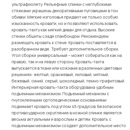
ультрафиолету. Рельефные спинки с неглубокими
стяжками украшены декоративными пуговицами в тон
обивки. Мягкие изголовья придают не только особую
изысканность кровати, но и позволяют использовать
кровать-тахту как мягкий диван для отдыха. Высокие
стенки обшиты сзади спанбондом. Рекомендуем
размещать кровать к стене. Кровать поставляется в
разобранном виде. Требует дополнительное сборки.
Угол сборки универсальный – может собираться как на
правую, так и на левую сторону. Кровать-тахта
выпускается в ткани или кожзаме в различных цветовых
решениях: желтый, оранжевый, лиловый, мятный,
бежевый, синий, серый, шоколадный, темно-графитовый.
Интерьерная кровать-тахта оборудована удобным
подъемным механизмом. Подъемный механизм с
гнутоклееными ортопедическими основаниями
поднимает кровать под углом 45 градусов. Безопасное
противоударное скругление в ножной спинке является
весьма актуальным и взрослым и детям. Кровать с
подъемным механизмом создает дополнительное место