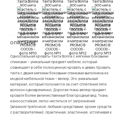
Столы и стулья
Шкафы и стеллажи
Пос
Комоды и тумбы
Вешалки и обувницы
Гарнитуры
ОПИСАНИЕ
Односпальная кровать-тахта Bonna с мягкими боковыми
спинками – уникальный предмет мебели, который
совмещает в себе полноценную кровать и диван. Кровать
тахта с двумя мягкими боковыми спинками выполнена из
модной мебельной ткани – велюр. Это уникальный
материал, который получается за счет сплетения пяти
волокон одновременно. Дорогая ткань велюр придает
кровати более величественный благородный вид. Ткань
износостойкая, легко чиститься от загрязнений
(влажной тряпочкой, любыми средствами, кроме средств
с растворителями), практичная, эластичная, устойчивая к