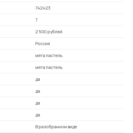
742423
7
2 500 рублей
Россия
мята пастель
мята пастель
да
да
да
да
В разобранном виде