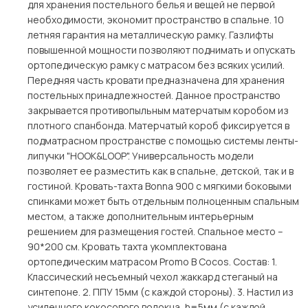
для хранения постельного белья и вещей не первой
необходимости, экономит пространство в спальне. 10
летняя гарантия на металлическую рамку. Газлифты
повышенной мощности позволяют поднимать и опускать
ортопедическую рамку с матрасом без всяких усилий.
Передняя часть кровати предназначена для хранения
постельных принадлежностей. Данное пространство
закрывается противопыльным матерчатым коробом из
плотного спанбонда. Матерчатый короб фиксируется в
подматрасном пространстве с помощью системы ленты-
липучки "HOOK&LOОP". Универсальность модели
позволяет ее разместить как в спальне, детской, так и в
гостиной. Кровать-тахта Bonna 900 с мягкими боковыми
спинками может быть отдельным полноценным спальным
местом, а также дополнительным интерьерным
решением для размещения гостей. Спальное место –
90*200 см. Кровать тахта укомплектована
ортопедическим матрасом Promo B Cocos. Состав: 1.
Классический несъемный чехол жаккард стеганый на
синтепоне. 2. ППУ 15мм (с каждой стороны). 3. Настил из
усиленного кокосового волокна, h=5мм (с каждой