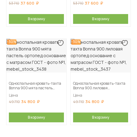
37 600
37 600
53 710
53 710
В корзину
В корзину
-30%
-30%
Односпальная кровать-тахта
Односпальная кровать-тахта
Bonna 900 мята пастель
Bonna 900 лиловая
ортопед.основание с матрасом
ортопед.основание с матрасом
Цена
Цена
ГОСТ
ГОСТ
34 800
34 800
49 710
49 710
В корзину
В корзину