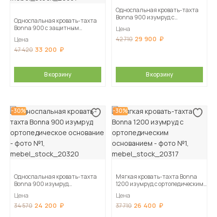
Односпальная кровать-тахта
Bonna 900 изумруд с
Односпальная кровать-тахта
подъемным механизмом
Bonna 900 с защитным
Цена
бортиком изумруд с подъемным
29 900
42 710
Цена
механизмом
33 200
47 420
В корзину
В корзину
-30%
-30%
Односпальная кровать-тахта
Мягкая кровать-тахта Bonna
Bonna 900 изумруд
1200 изумруд c ортопедическим
ортопедическое основание
основанием
Цена
Цена
24 200
26 400
34 570
37 710