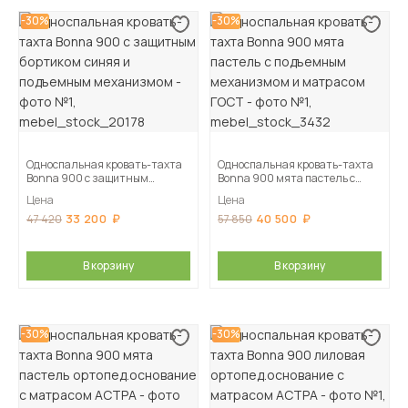
-30%
-30%
Односпальная кровать-тахта
Односпальная кровать-тахта
Bonna 900 с защитным
Bonna 900 мята пастель с
бортиком синяя и подъемным
подъемным механизмом и
Цена
Цена
механизмом
матрасом ГОСТ
33 200
40 500
47 420
57 850
В корзину
В корзину
-30%
-30%