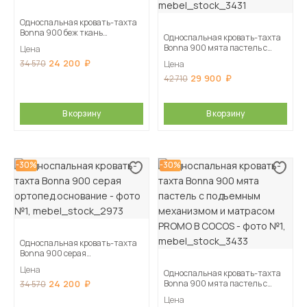
Односпальная кровать-тахта
Bonna 900 беж ткань
Односпальная кровать-тахта
ортопед.основание
Bonna 900 мята пастель с
Цена
подъемным механизмом
24 200
34 570
Цена
29 900
42 710
В корзину
В корзину
-30%
-30%
Односпальная кровать-тахта
Bonna 900 серая
ортопед.основание
Цена
Односпальная кровать-тахта
24 200
Bonna 900 мята пастель с
34 570
подъемным механизмом и
Цена
матрасом PROMO B COCOS