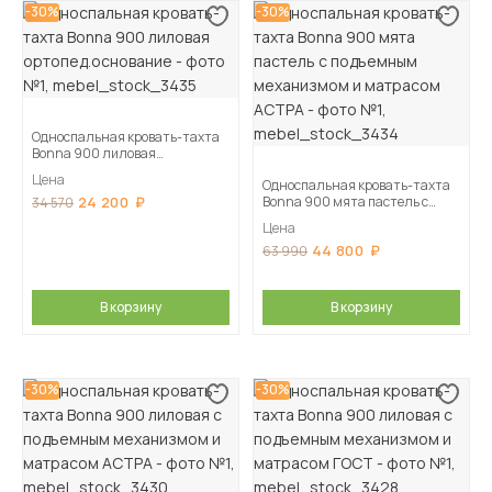
-30%
-30%
Односпальная кровать-тахта
Bonna 900 лиловая
ортопед.основание
Цена
Односпальная кровать-тахта
24 200
Bonna 900 мята пастель с
34 570
подъемным механизмом и
Цена
матрасом АСТРА
44 800
63 990
В корзину
В корзину
-30%
-30%