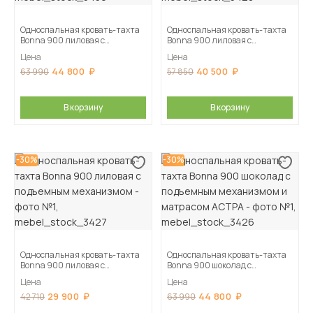
Односпальная кровать-тахта
Односпальная кровать-тахта
Bonna 900 лиловая с
Bonna 900 лиловая с
подъемным механизмом и
подъемным механизмом и
Цена
Цена
матрасом АСТРА
матрасом ГОСТ
44 800
40 500
63 990
57 850
В корзину
В корзину
-30%
-30%
Односпальная кровать-тахта
Односпальная кровать-тахта
Bonna 900 лиловая с
Bonna 900 шоколад с
подъемным механизмом
подъемным механизмом и
Цена
Цена
матрасом АСТРА
29 900
44 800
42 710
63 990