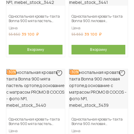
Односпальная кровать-тахта
Односпальная кровать-тахта
Bonna 900 мята пастель
Bonna 900 лиловая
ортопед.основание с матрасом
ортопед.основание с матрасом
Цена
Цена
АСТРА
АСТРА
39 100
39 100
55 850
55 850
В корзину
В корзину
-30%
-30%
Односпальная кровать-тахта
Односпальная кровать-тахта
Bonna 900 мята пастель
Bonna 900 лиловая
ортопед.основание с матрасом
ортопед.основание с матрасом
Цена
Цена
PROMO B COCOS
PROMO B COCOS