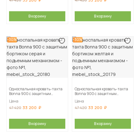
33 200
33 200
47 420
47 420
В корзину
В корзину
-30%
-30%
Односпальная кровать-тахта
Односпальная кровать-тахта
Bonna 900 с защитным
Bonna 900 с защитным
бортиком серая и подъемным
бортиком желтая и подъемным
Цена
Цена
механизмом
механизмом
33 200
33 200
47 420
47 420
В корзину
В корзину