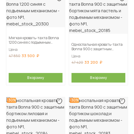
Мягкая кровать-тахта Bonna
1200 синяя c подъемным
Односпальная кровать-тахта
механизмом
Bonna 900 с защитным
Цена
бортиком мята пастель и
33 500
47 850
Цена
подъемным механизмом
33 200
47 420
В корзину
В корзину
-30%
-30%