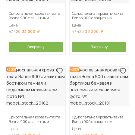
Односпальная кровать-тахта
Односпальная кровать-тахта
Bonna 900 с защитным
Bonna 900 с защитным
бортиком лиловая и подъемным
бортиком шоколад и подъемным
Цена
Цена
механизмом
механизмом
33 200
33 200
47 420
47 420
В корзину
В корзину
-30%
-30%
Односпальная кровать-тахта
Односпальная кровать-тахта
Bonna 900 с защитным
Bonna 900 с защитным
бортиком темная и подъемным
бортиком бежевая и подъемным
Цена
Цена
механизмом
механизмом