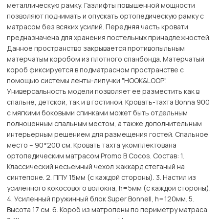
металлическую рамку. Газлифты повышенной мощности
позволяют поднимать и опускать ортопедическую рамку с
матрасом без всяких усилий. Передняя часть кровати
предназначена для хранения постельных принадлежностей.
Данное пространство закрывается противопыльным
матерчатым коробом из плотного спанбонда. Матерчатый
короб фиксируется в подматрасном пространстве с
помощью системы ленты-липучки "HOOK&LOОP".
Универсальность модели позволяет ее разместить как в
спальне, детской, так и в гостиной. Кровать-тахта Bonna 900
с мягкими боковыми спинками может быть отдельным
полноценным спальным местом, а также дополнительным
интерьерным решением для размещения гостей. Спальное
место – 90*200 см. Кровать тахта укомплектована
ортопедическим матрасом Promo B Cocos. Состав: 1.
Классический несъемный чехол жаккард стеганый на
синтепоне. 2. ППУ 15мм (с каждой стороны). 3. Настил из
усиленного кокосового волокна, h=5мм (с каждой стороны).
4. Усиленный пружинный блок Super Bonnell, h=120мм. 5.
Высота 17 см. 6. Короб из матропены по периметру матраса.