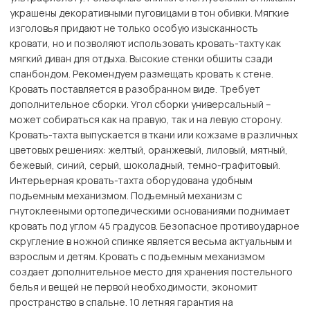
украшены декоративными пуговицами в тон обивки. Мягкие
изголовья придают не только особую изысканность
кровати, но и позволяют использовать кровать-тахту как
мягкий диван для отдыха. Высокие стенки обшиты сзади
спанбондом. Рекомендуем размещать кровать к стене.
Кровать поставляется в разобранном виде. Требует
дополнительное сборки. Угол сборки универсальный –
может собираться как на правую, так и на левую сторону.
Кровать-тахта выпускается в ткани или кожзаме в различных
цветовых решениях: желтый, оранжевый, лиловый, мятный,
бежевый, синий, серый, шоколадный, темно-графитовый.
Интерьерная кровать-тахта оборудована удобным
подъемным механизмом. Подъемный механизм с
гнутоклееными ортопедическими основаниями поднимает
кровать под углом 45 градусов. Безопасное противоударное
скругление в ножной спинке является весьма актуальным и
взрослым и детям. Кровать с подъемным механизмом
создает дополнительное место для хранения постельного
белья и вещей не первой необходимости, экономит
пространство в спальне. 10 летняя гарантия на