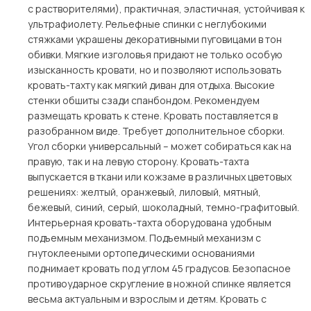
с растворителями), практичная, эластичная, устойчивая к
ультрафиолету. Рельефные спинки с неглубокими
стяжками украшены декоративными пуговицами в тон
обивки. Мягкие изголовья придают не только особую
изысканность кровати, но и позволяют использовать
кровать-тахту как мягкий диван для отдыха. Высокие
стенки обшиты сзади спанбондом. Рекомендуем
размещать кровать к стене. Кровать поставляется в
разобранном виде. Требует дополнительное сборки.
Угол сборки универсальный – может собираться как на
правую, так и на левую сторону. Кровать-тахта
выпускается в ткани или кожзаме в различных цветовых
решениях: желтый, оранжевый, лиловый, мятный,
бежевый, синий, серый, шоколадный, темно-графитовый.
Интерьерная кровать-тахта оборудована удобным
подъемным механизмом. Подъемный механизм с
гнутоклееными ортопедическими основаниями
поднимает кровать под углом 45 градусов. Безопасное
противоударное скругление в ножной спинке является
весьма актуальным и взрослым и детям. Кровать с