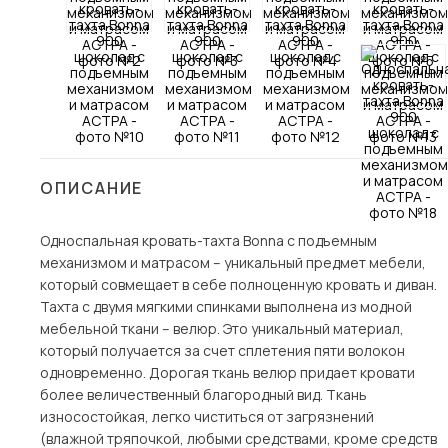
Столы и стулья
Шкафы и стеллажи
Пос
Комоды и тумбы
Вешалки и обувницы
Гарнитуры
ОПИСАНИЕ
Односпальная кровать-тахта Bonna с подъемным
механизмом и матрасом – уникальный предмет мебели,
который совмещает в себе полноценную кровать и диван.
Тахта с двумя мягкими спинками выполнена из модной
мебельной ткани – велюр. Это уникальный материал,
который получается за счет сплетения пяти волокон
одновременно. Дорогая ткань велюр придает кровати
более величественный благородный вид. Ткань
износостойкая, легко чиститься от загрязнений
(влажной тряпочкой, любыми средствами, кроме средств