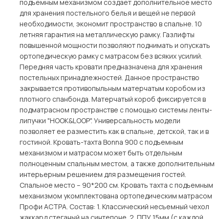
подъемным механизмом создает дополнительное место
для хранения постельного белья и вещей не первой
необходимости, экономит пространство в спальне. 10
летняя гарантия на металлическую рамку. Газлифты
повышенной мощности позволяют поднимать и опускать
ортопедическую рамку с матрасом без всяких усилий.
Передняя часть кровати предназначена для хранения
постельных принадлежностей. Данное пространство
закрывается противопыльным матерчатым коробом из
плотного спанбонда. Матерчатый короб фиксируется в
подматрасном пространстве с помощью системы ленты-
липучки "HOOK&LOОP". Универсальность модели
позволяет ее разместить как в спальне, детской, так и в
гостиной. Кровать-тахта Bonna 900 с подъемным
механизмом и матрасом может быть отдельным
полноценным спальным местом, а также дополнительным
интерьерным решением для размещения гостей.
Спальное место – 90*200 см. Кровать тахта с подъемным
механизмом укомплектована ортопедическим матрасом
Профи АСТРА. Состав: 1. Классический несъемный чехол
жаккард стеганый на синтепоне. 2. ППУ 15мм (с каждой